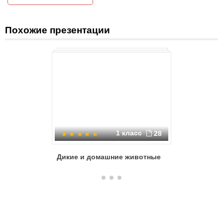
Похожие презентации
1 класс
28
Дикие и домашние животные
Дикие и