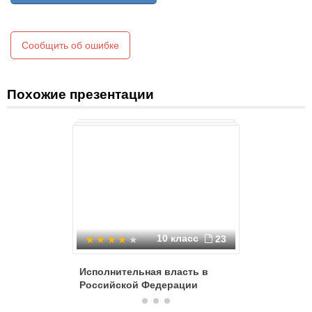
Сообщить об ошибке
Похожие презентации
10 класс
23
Исполнительная власть в
Принцип
Российской Федерации
в конст
США