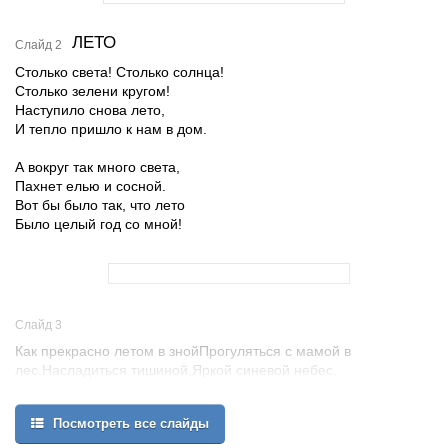
ЛЕТО
Слайд 2
Столько света! Столько солнца!
Столько зелени кругом!
Наступило снова лето,
И тепло пришло к нам в дом.
А вокруг так много света,
Пахнет елью и сосной.
Вот бы было так, что лето
Было целый год со мной!
Слайд 3
Как прекрасно летом в знойПрогуляться с мамой в
лес,Насладиться тишиной,Яркой синевой небес.
Посмотреть все слайды