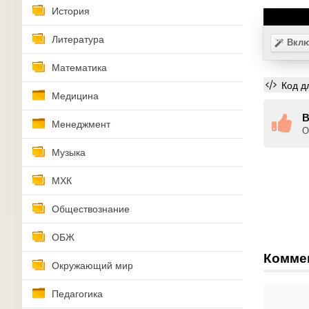
История
Литература
Вклю
Математика
Код д
Медицина
В
Менеджмент
О
Музыка
МХК
Обществознание
ОБЖ
Комме
Окружающий мир
Педагогика