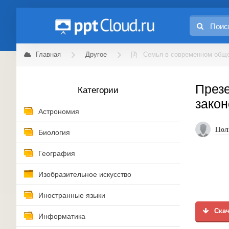
Главная
Другое
Семья в современном обще
Презе
Категории
закон
Астрономия
Пол
Биология
География
Изобразительное искусство
Иностранные языки
Скач
Информатика