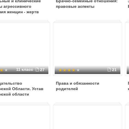
ьные и клинические
Брачно-семейные отношения:
ы агрессивного
правовые аспекты
ия женщин - жертв
семейного насилия
11 класс
27
21
дательство
Права и обязанности
ской Области. Устав
родителей
нской области