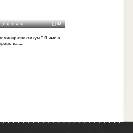
43
семинар-практикум " Я имею
право на....."