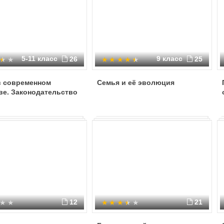
5-11 класс
9 класс
26
25
в современном
Семья и её эволюция
ве. Законодательство
12
21