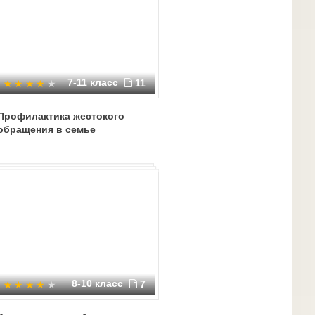
7-11 класс
11
Профилактика жестокого
обращения в семье
8-10 класс
7