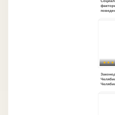
Социал
фактор
поведен
внутри
Законо
Челябин
Челяби