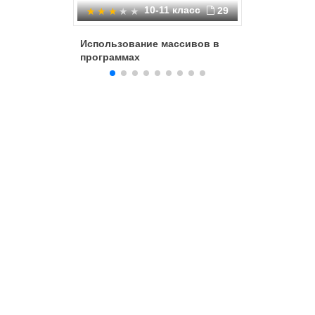
10-11 класс
29
Использование массивов в
Методы 
программах