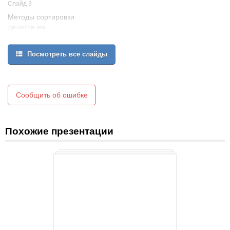
Слайд 3
Методы сортировки
делятся на:
ПРОСТЫЕ
СЛОЖНЫЕ
Посмотреть все слайды
Подсчетом
Вставками
Выбором
Обменом (метод пузырька)
Сообщить об ошибке
Метод Шелла
С разделениями
Слиянием
Похожие презентации
Пирамидальная