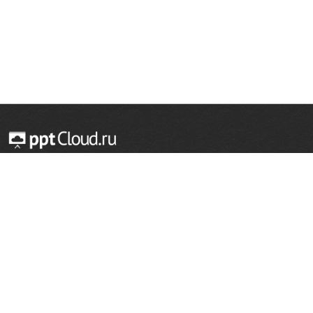
© 2014 — 2026 Облачный хостинг презентаций
Email:
support@pptcloud.ru
Проект
Популярные разделы
О сайте
ОБЖ
История
Химия
Как сделать презентацию
Физкультура
Астрономия
Правообладателям
География
Биология
Форма обратной связи