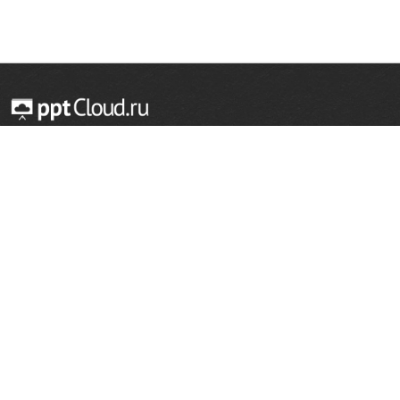
© 2014 — 2026 Облачный хостинг презентаций
Email:
support@pptcloud.ru
Проект
Популярные разделы
О сайте
ОБЖ
История
Химия
Как сделать презентацию
Физкультура
Астрономия
Правообладателям
География
Биология
Форма обратной связи
Иностранные языки
Сообщить об ошибке
Шаблоны для презентаций