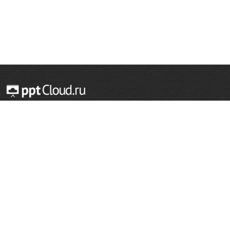
© 2014 — 2026 Облачный хостинг презентаций
Email:
support@pptcloud.ru
Проект
Популярные разделы
О сайте
ОБЖ
История
Химия
Как сделать презентацию
Физкультура
Астрономия
Правообладателям
География
Биология
Форма обратной связи
Иностранные языки