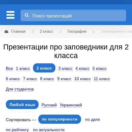
Главная
2 класс
География
Заповедники и н
Презентации про заповедники для 2
класса
2 класс
Все
1 класс
3 класс
4 класс
5 класс
6 класс
7 класс
8 класс
9 класс
10 класс
11 класс
Для студентов
Любой язык
Русский
Украинский
по популярности
по дате
Сортировать —
по рейтингу
по актуальности