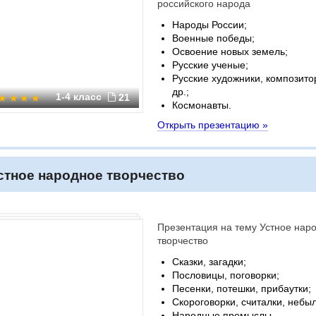
российского народа
Народы России;
Военные победы;
Освоение новых земель;
Русские ученые;
Русские художники, композито
др.;
1-4 класс
21
Космонавты.
Открыть презентацию »
стное народное творчество
Презентация на тему Устное нар
творчество
Сказки, загадки;
Пословицы, поговорки;
Песенки, потешки, прибаутки;
Скороговорки, считалки, небы
Народные промыслы.