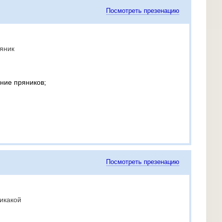
Посмотреть презенацию
яник
ние пряников;
Посмотреть презенацию
икакой