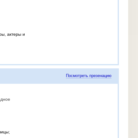
ры, актеры и
Посмотреть презенацию
одное
лицы;