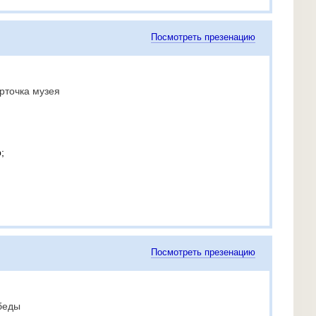
Посмотреть презенацию
рточка музея
;
Посмотреть презенацию
беды