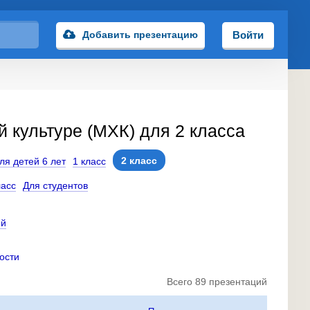
Добавить презентацию
Войти
 культуре (МХК) для 2 класса
2 класс
ля детей 6 лет
1 класс
ласс
Для студентов
ий
ости
Всего 89 презентаций