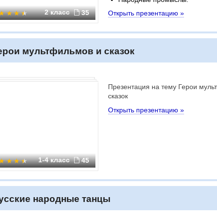
2 класс
35
Открыть презентацию »
ерои мультфильмов и сказок
Презентация на тему Герои муль
сказок
Открыть презентацию »
1-4 класс
45
усские народные танцы