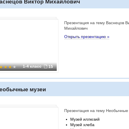
аснецов Виктор Михайлович
Презентация на тему Васнецов В
Михайлович
Открыть презентацию »
1-4 класс
15
еобычные музеи
Презентация на тему Необычные
Музей иллюзий
Музей хлеба