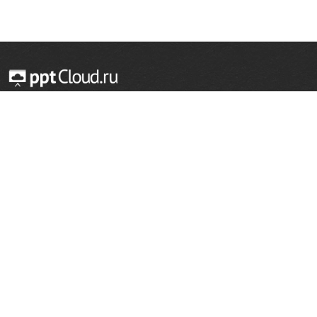
© 2014 — 2026 Облачный хостинг презентаций
Email:
support@pptcloud.ru
Проект
Популярные разделы
О сайте
ОБЖ
История
Химия
Как сделать презентацию
Физкультура
Астрономия
Правообладателям
География
Биология
Форма обратной связи
Иностранные языки
Сообщить об ошибке
Шаблоны для презентаций