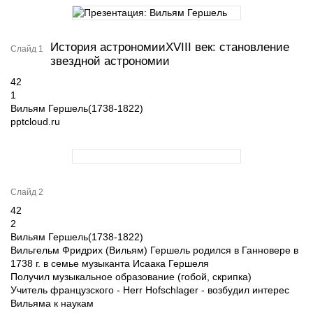
История астрономииXVIII век: становление
Слайд 1
звездной астрономии
42
1
Вильям Гершель(1738-1822)
pptcloud.ru
Слайд 2
42
2
Вильям Гершель(1738-1822)
Вильгельм Фридрих (Вильям) Гершель родился в Ганновере в
1738 г. в семье музыканта Исаака Гершеля
Получил музыкальное образование (гобой, скрипка)
Учитель французского - Herr Hofschlager - возбудил интерес
Вильяма к наукам