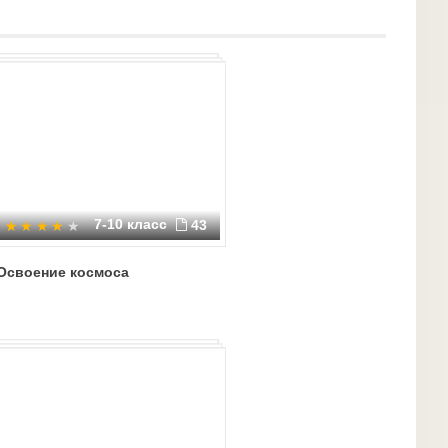
7-10 класс
43
Освоение космоса