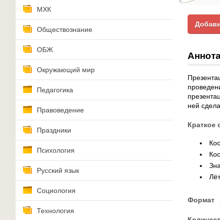
МХК
Добави
Обществознание
ОБЖ
Аннота
Окружающий мир
Презентац
проведен
Педагогика
презентац
ней сдела
Правоведение
Краткое 
Праздники
Ко
Психология
Кос
Зн
Русский язык
Лё
Социология
Формат
Технология
Количес