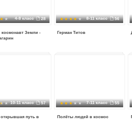
4-8 класс
8-11 класс
28
56
 космонавт Земли -
Герман Титов
агарин
10-11 класс
7-11 класс
57
55
 открывшая путь в
Полёты людей в космос