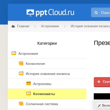
Главная
Астрономия
История освоения космос
Презе
Категории
Астрономия
Космология
История освоения космоса
Скач
Астрономы
Космонавты
Солнечная система
Вклю