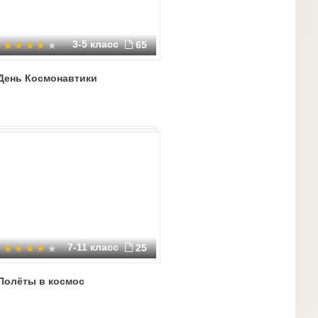
3-5 класс
65
День Космонавтики
7-11 класс
25
Полёты в космос