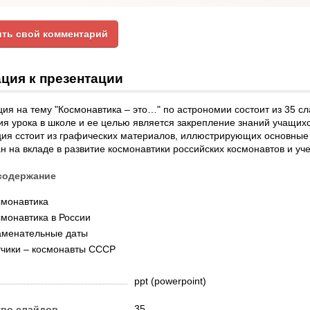
ть свой комментарий
ция к презентации
ия на тему "Космонавтика – это…" по астрономии состоит из 35 с
ия урока в школе и ее целью является закрепление знаний учащи
ия сстоит из графических материалов, иллюстрирующих основные 
н на вкладе в развитие космонавтики российских космонавтов и уч
содержание
смонавтика
монавтика в России
аменательные даты
тчики – космонавты СССР
ppt (powerpoint)
35
тво слайдов