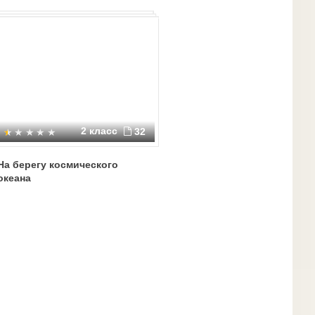
2 класс
32
На берегу космического
океана