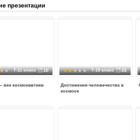
ие презентации
7-11 класс
7-10 класс
10
25
— век космонавтики
Достижения человечества в
космосе