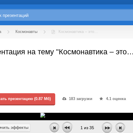
а
Космонавты
Космонавтика – это…
нтация на тему "Космонавтика – это
ать презентацию (0.87 Мб)
183 загрузки
4.1 оценка
чить эффекты
1
из
35