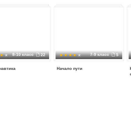
8-10 класс
7-9 класс
22
5
навтика
Начало пути