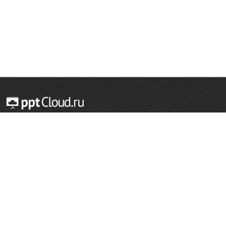
© 2014 — 2026 Облачный хостинг презентаций
Email:
support@pptcloud.ru
Проект
Популярные разделы
О сайте
ОБЖ
История
Химия
Как сделать презентацию
Физкультура
Астрономия
Правообладателям
География
Биология
Форма обратной связи