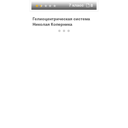
7 класс
8
Гелиоцентрическая система
Коперни
Николая Коперника