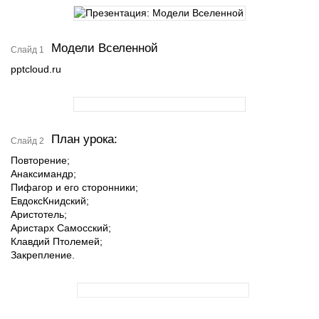
Модели Вселенной
Слайд 1
pptcloud.ru
План урока:
Слайд 2
Повторение;
Анаксимандр;
Пифагор и его сторонники;
ЕвдоксКнидский;
Аристотель;
Аристарх Самосский;
Клавдий Птолемей;
Закрепление.