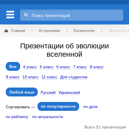
Главная
Астрономия
Космология
Эволюция 
Презентации об эволюции
вселенной
Все
4 класс
5 класс
6 класс
7 класс
8 класс
9 класс
10 класс
11 класс
Для студентов
Любой язык
Русский
Украинский
по популярности
по дате
Сортировать —
по рейтингу
по актуальности
Всего 51 презентация