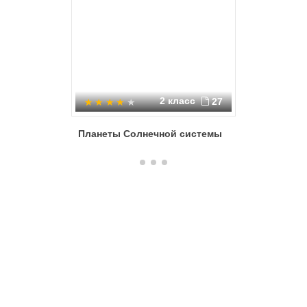
2 класс
27
Планеты Солнечной системы
Планеты