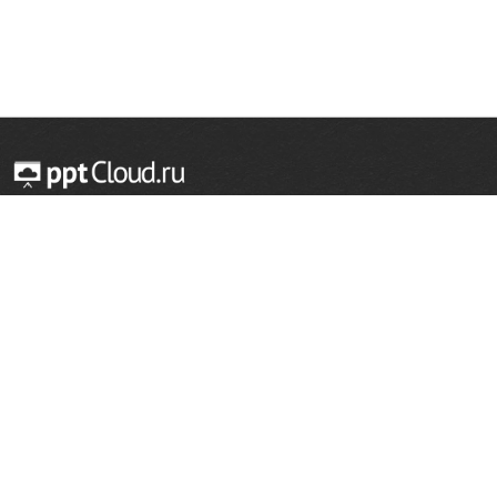
© 2014 — 2026 Облачный хостинг презентаций
Email:
support@pptcloud.ru
Проект
Популярные разделы
О сайте
ОБЖ
История
Химия
Как сделать презентацию
Физкультура
Астрономия
Правообладателям
География
Биология
Форма обратной связи
Иностранные языки
Сообщить об ошибке