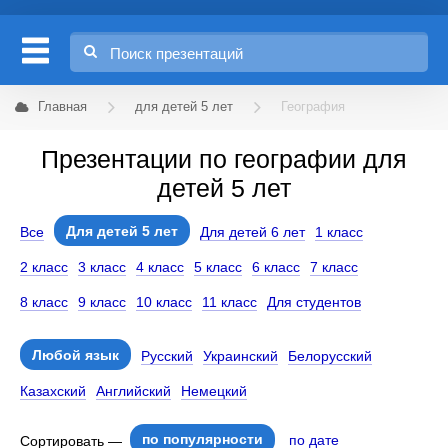
Главная
для детей 5 лет
География
Презентации по географии для
детей 5 лет
Для детей 5 лет
Все
Для детей 6 лет
1 класс
2 класс
3 класс
4 класс
5 класс
6 класс
7 класс
8 класс
9 класс
10 класс
11 класс
Для студентов
Любой язык
Русский
Украинский
Белорусский
Казахский
Английский
Немецкий
по популярности
по дате
Сортировать —