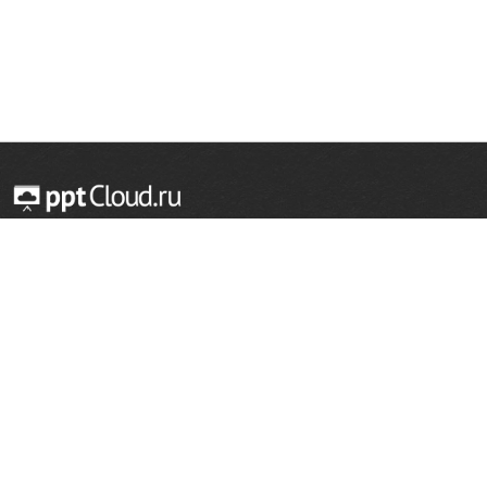
© 2014 — 2026 Облачный хостинг презентаций
Email:
support@pptcloud.ru
Проект
Популярные разделы
О сайте
ОБЖ
История
Химия
Как сделать презентацию
Физкультура
Астрономия
Правообладателям
География
Биология
Форма обратной связи
Иностранные языки