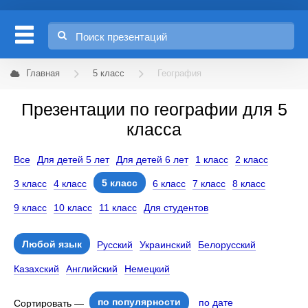
Главная
5 класс
География
Презентации по географии для 5
класса
Все
Для детей 5 лет
Для детей 6 лет
1 класс
2 класс
5 класс
3 класс
4 класс
6 класс
7 класс
8 класс
9 класс
10 класс
11 класс
Для студентов
Любой язык
Русский
Украинский
Белорусский
Казахский
Английский
Немецкий
по популярности
по дате
Сортировать —