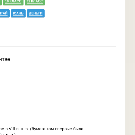
10 КЛАСС
11 КЛАСС
ИТАЙ
ЮАНЬ
ДЕНЬГИ
итае
 в VIII в. н. э. (бумага там впервые была
. н. э.).