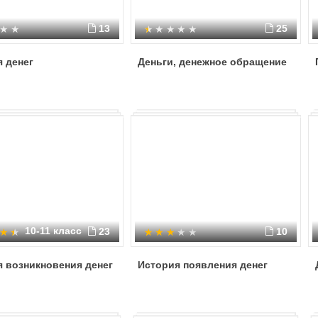
13
25
 денег
Деньги, денежное обращение
10-11 класс
23
10
 возникновения денег
История появления денег