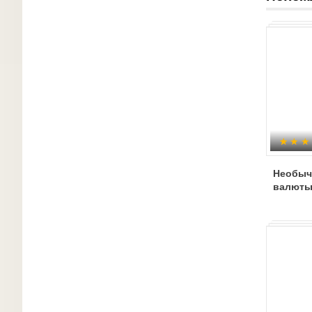
Необыч
валют