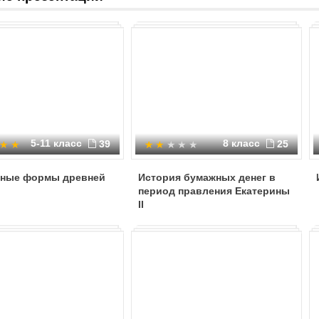
5-11 класс
8 класс
39
25
ные формы древней
История бумажных денег в
ы
период правления Екатерины
II