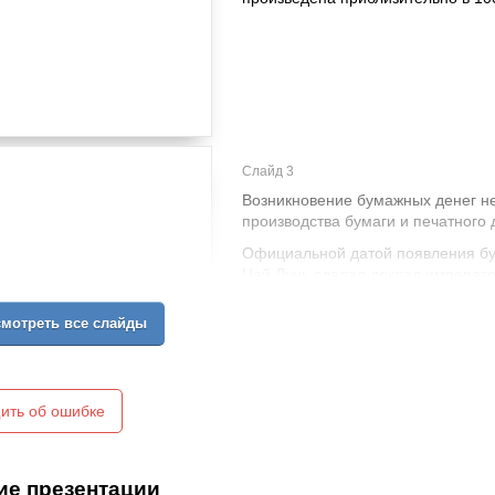
Слайд 3
Возникновение бумажных денег не
производства бумаги и печатного 
Официальной датой появления бумаг
Цай Лунь сделал доклад императо
мотреть все слайды
ить об ошибке
ие презентации