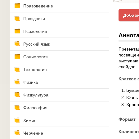
Правоведение
Добави
Праздники
Психология
Аннота
Русский язык
Презентац
посвящен
Социология
выступающ
слайдов.
Технология
Краткое 
Физика
Бумаж
Физкультура
Юань
Хроно
Философия
Формат
Химия
Количес
Черчение