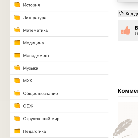
История
Код д
Литература
В
Математика
О
Медицина
Менеджмент
Музыка
МХК
Комме
Обществознание
ОБЖ
Окружающий мир
Педагогика