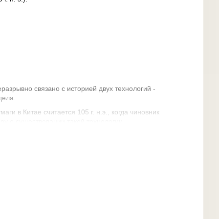
разрывно связано с историей двух технологий -
дела.
и в Китае считается 105 г. н.э., когда чиновник
ру о существовании такой технологии.