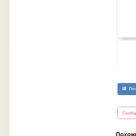
Пос
Сообщ
Похож