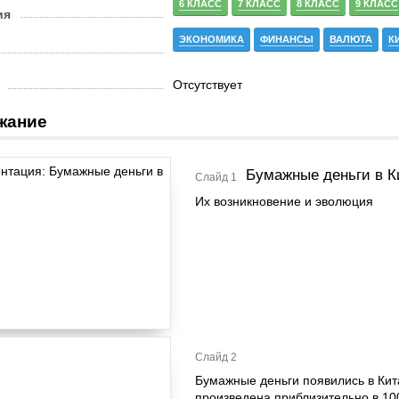
6 КЛАСС
7 КЛАСС
8 КЛАСС
9 КЛАСС
ия
ЭКОНОМИКА
ФИНАНСЫ
ВАЛЮТА
К
Отсутствует
жание
Бумажные деньги в К
Слайд 1
Их возникновение и эволюция
Слайд 2
Бумажные деньги появились в Китае
произведена приблизительно в 100 г