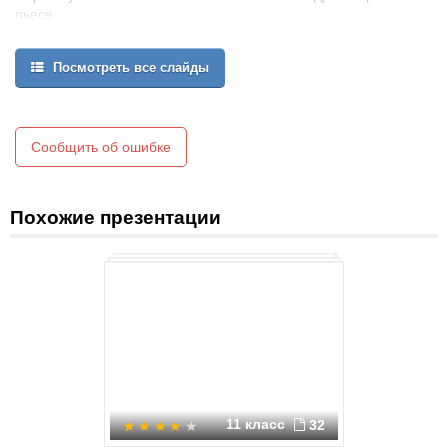
пьесе
Аристофана «Облака» (424 до н. э.), где с помощью выпуклого
стекла и солнечного света добывали огонь.
Посмотреть все слайды
Линза от нем. linse, от лат.lens — чечевица.
Линзы
Сообщить об ошибке
Похожие презентации
11 класс
32