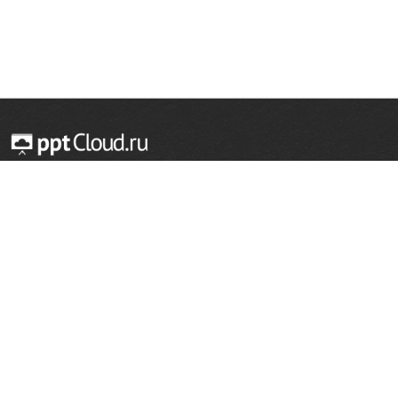
© 2014 — 2026 Облачный хостинг презентаций
Email:
support@pptcloud.ru
Проект
Популярные разделы
О сайте
ОБЖ
История
Химия
Как сделать презентацию
Физкультура
Астрономия
Правообладателям
География
Биология
Форма обратной связи
Иностранные языки
Сообщить об ошибке