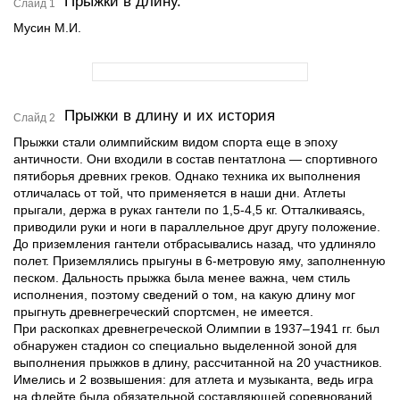
Прыжки в длину.
Слайд 1
Мусин М.И.
Прыжки в длину и их история
Слайд 2
Прыжки стали олимпийским видом спорта еще в эпоху
античности. Они входили в состав пентатлона — спортивного
пятиборья древних греков. Однако техника их выполнения
отличалась от той, что применяется в наши дни. Атлеты
прыгали, держа в руках гантели по 1,5-4,5 кг. Отталкиваясь,
приводили руки и ноги в параллельное друг другу положение.
До приземления гантели отбрасывались назад, что удлиняло
полет. Приземлялись прыгуны в 6-метровую яму, заполненную
песком. Дальность прыжка была менее важна, чем стиль
исполнения, поэтому сведений о том, на какую длину мог
прыгнуть древнегреческий спортсмен, не имеется.
При раскопках древнегреческой Олимпии в 1937–1941 гг. был
обнаружен стадион со специально выделенной зоной для
выполнения прыжков в длину, рассчитанной на 20 участников.
Имелись и 2 возвышения: для атлета и музыканта, ведь игра
на флейте была обязательной составляющей соревнований