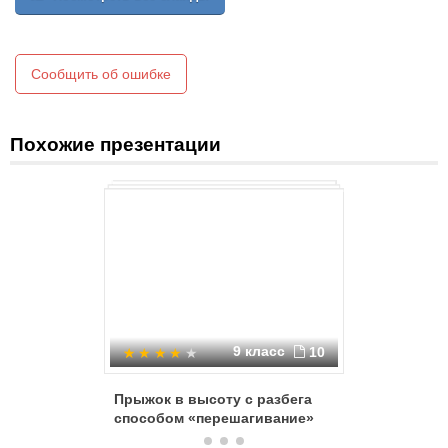
С места
Сообщить об ошибке
Похожие презентации
9 класс
10
Прыжок в высоту с разбега
Прыжок в
способом «перешагивание»