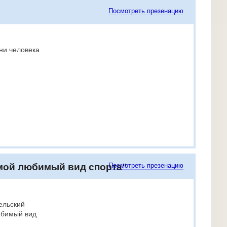
Посмотреть презенацию
ни человека
 мой любимый вид спорта"
Посмотреть презенацию
ельский
юбимый вид