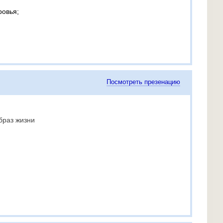
ровья;
Посмотреть презенацию
браз жизни