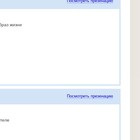
Посмотреть презенацию
браз жизни
Посмотреть презенацию
 теле