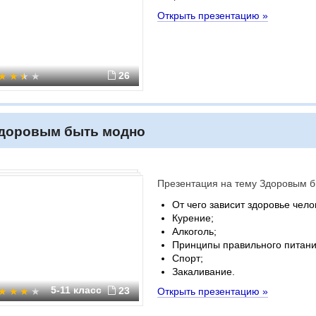
Открыть презентацию »
26
доровым быть модно
Презентация на тему Здоровым 
От чего зависит здоровье чело
Курение;
Алкоголь;
Принципы правильного питани
Спорт;
Закаливание.
5-11 класс
23
Открыть презентацию »