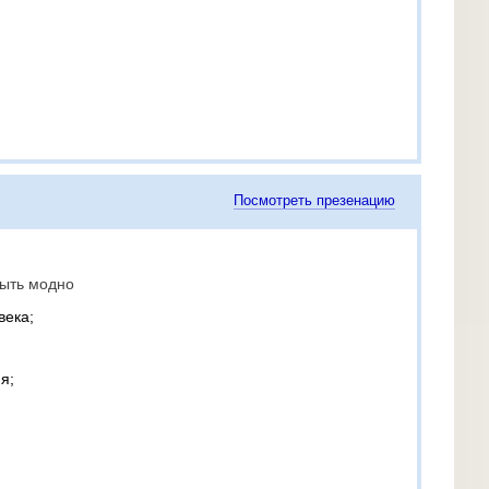
Посмотреть презенацию
быть модно
века;
я;