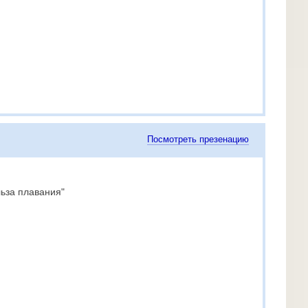
Посмотреть презенацию
ьза плавания"