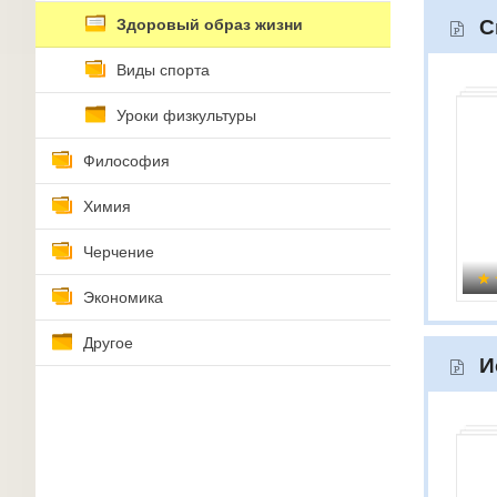
Здоровый образ жизни
С
Виды спорта
Уроки физкультуры
Философия
Химия
Черчение
Экономика
Другое
И