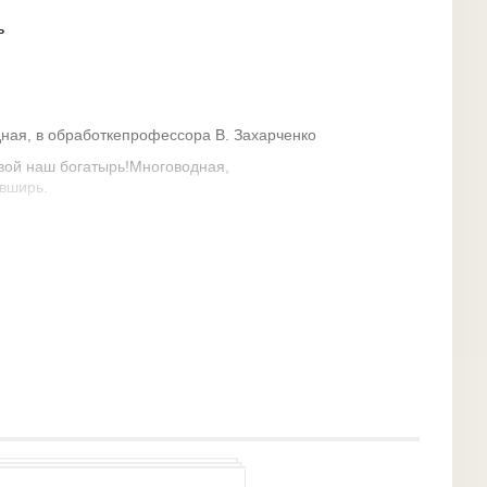
ь
ная, в обработкепрофессора В. Захарченко
овой наш богатырь!Многоводная,
 вширь.
заморской стороныБьем челом тебе,
 дружно мы поем,Про твои станицы вольные,Про
 матери родной,На врага на басурманинаМы идем
я ль не постоять,За твою ли славу старуюЖизнь
прославленных знаменШлем тебе, Кубань
ержден 23 июня 2004 г. Описание герба: "Герб