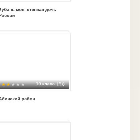
Кубань моя, степная дочь
России
10 класс
8
Абинский район