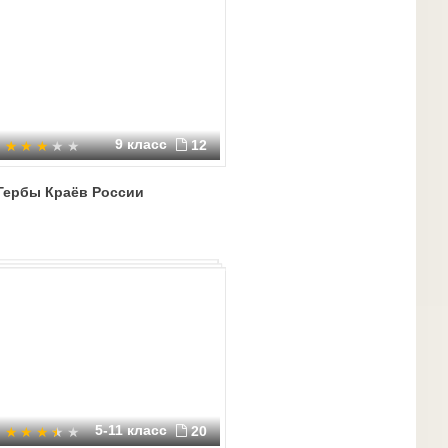
еет изображение исторического герба Кубанской
зубчатая стена, мурованная черным, с двумя
ткрытыми воротами. Между башен из-за стены
онам от него два серебряных бунчука с золотыми
В золотой главе щита возникающий Российский
главый, с золотыми клювами и червлеными
й натуральными императорскими коронами, из
9 класс
лазоревые (синие, голубые) ленты, несущий на
12
ечами "За службу на Кавказе"). Щит увенчан
ложенным вензелем штандарта . венок и над ним
Гербы Краёв России
По сторонам за щитом накрест положены четыре
ображением коронованных вензелей императрицы
 I, Александра I и Николая I, окруженных такими
евки штандарта и знамен лазоревые, навершия,
рта, знамен и подтоки . золотые. Древки
умя лентами орденов Ленина, соединенными под
 края
5-11 класс
20