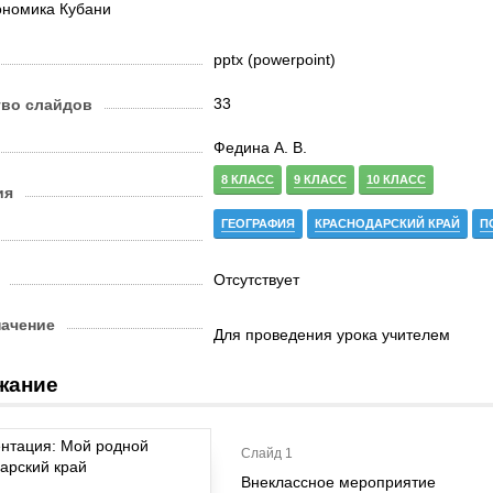
ономика Кубани
pptx (powerpoint)
33
тво слайдов
Федина А. В.
8 КЛАСС
9 КЛАСС
10 КЛАСС
ия
ГЕОГРАФИЯ
КРАСНОДАРСКИЙ КРАЙ
П
Отсутствует
начение
Для проведения урока учителем
жание
Слайд 1
Внеклассное мероприятие