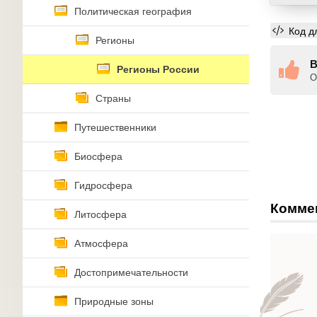
Политическая география
Код д
Регионы
В
Регионы России
О
Страны
Путешественники
Биосфера
Гидросфера
Комме
Литосфера
Атмосфера
Достопримечательности
Природные зоны