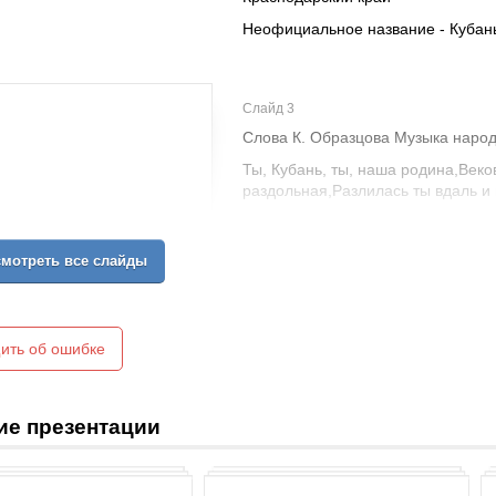
Неофициальное название - Кубан
Слайд 3
Слова К. Образцова Музыка народ
Ты, Кубань, ты, наша родина,Век
раздольная,Разлилась ты вдаль и
Из далеких стран полуденных,Из 
родимая,Твои верные сыны.
мотреть все слайды
О тебе здесь вспоминаючи,Песню
родной отцовский дом.
О тебе здесь вспоминаючи,Как о
ить об ошибке
на смертный бой.
О тебе здесь вспоминаючи,За теб
свою ли не отдать?
ие презентации
Мы, как дань свою покорную,От 
родимая,До сырой земли поклон.
Герб Краснодарского края был утв