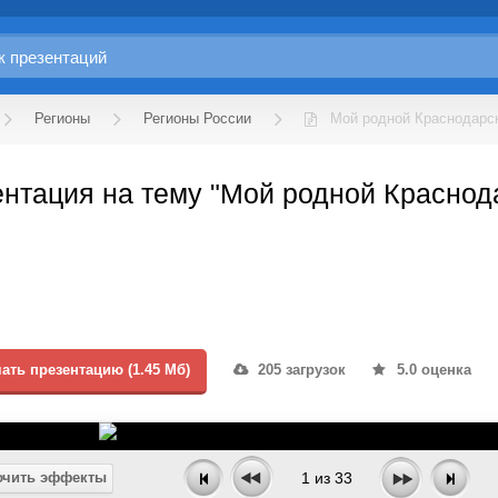
Регионы
Регионы России
Мой родной Краснодарск
нтация на тему "Мой родной Краснод
ать презентацию (1.45 Мб)
205 загрузок
5.0 оценка
чить эффекты
1
из
33