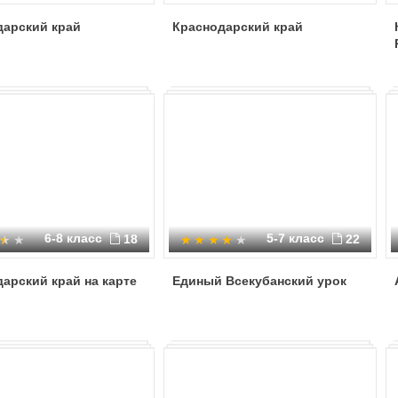
дарский край
Краснодарский край
6-8 класс
5-7 класс
18
22
арский край на карте
Единый Всекубанский урок