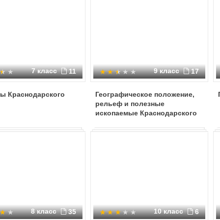
Краснодарского края в основе им
области. В зеленом щите золотая 
такими же круглыми башнями и о
выходят золотой пернач и по стор
остриями и на золотых древках. 
императорский орел, (черный дву
(красными) языками), увенчанны
7 класс
9 класс
11
которых средняя больше и имеет 
17
груди Кавказский крест (крест с м
княжеской короной (шапкой), под
ы Краснодарского
Географическое положение,
Российский императорский орел. 
рельеф и полезные
лазоревых знамени с золотым из
ископаемые Краснодарского
Екатерины II и императоров Павла
края
же дубово-лавровыми венками. Др
кисти на шнурах и бахрома штанда
штандарта и знамен перевиты дв
щитом бантом".
Гимн, Флаг и Герб Краснодарского
8 класс
10 класс
35
6