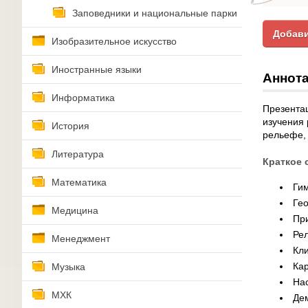
Заповедники и национальные парки
Добави
Изобразительное искусство
Иностранные языки
Аннота
Информатика
Презентац
изучения 
История
рельефе, 
Литература
Краткое 
Математика
Гим
Ге
Медицина
Пр
Ре
Менеджмент
Кл
Кар
Музыка
На
МХК
Де