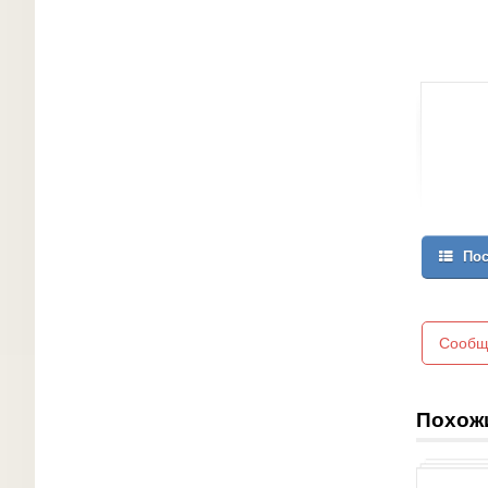
Пос
Сообщ
Похож