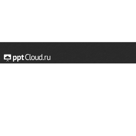
© 2014 — 2026 Облачный хостинг презентаций
Email:
support@pptcloud.ru
Проект
Популярные разделы
О сайте
ОБЖ
История
Химия
Как сделать презентацию
Физкультура
Астрономия
Правообладателям
География
Биология
Форма обратной связи