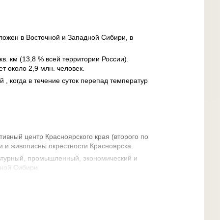
ложен в Восточной и Западной Сибири, в
кв. км (13,8 % всей территории России).
т около 2,9 млн. человек.
й , когда в течение суток перепад температур
тивный центр Красноярского края (второго по
и и живописны окрестности Красноярска.
ьтурный, промышленный, экономический и
ной Сибири.
 одним из старинных городов Сибири.