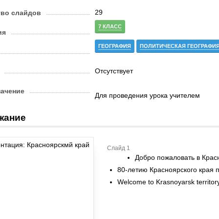
29
тво слайдов
7 КЛАСС
ия
ГЕОГРАФИЯ
ПОЛИТИЧЕСКАЯ ГЕОГРАФИ
Отсутствует
начение
Для проведения урока учителем
жание
Слайд 1
Добро пожаловать в Крас
80-летию Красноярского края 
Welcome to Krasnoyarsk territor