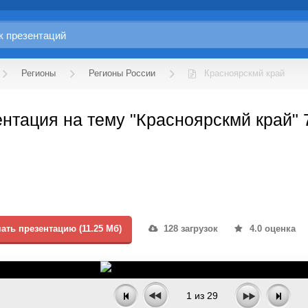
Регионы
Регионы России
Красноярскмй край
нтация на тему "Красноярскмй край" 
ать презентацию (11.25 Мб)
128 загрузок
4.0 оценка
1
из
29