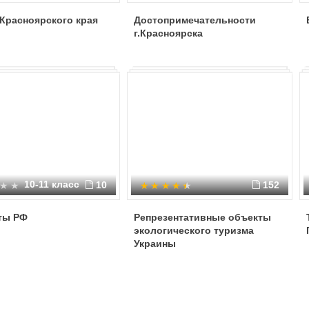
Красноярского края
Достопримечательности
г.Красноярска
10-11 класс
10
152
ты РФ
Репрезентативные объекты
экологического туризма
Украины