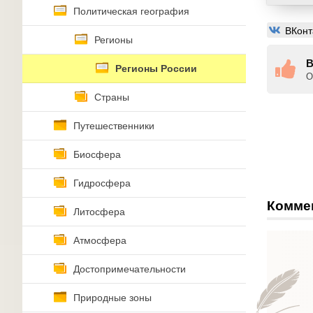
Политическая география
ВКонт
Регионы
В
Регионы России
О
Страны
Путешественники
Биосфера
Гидросфера
Комме
Литосфера
Атмосфера
Достопримечательности
Природные зоны