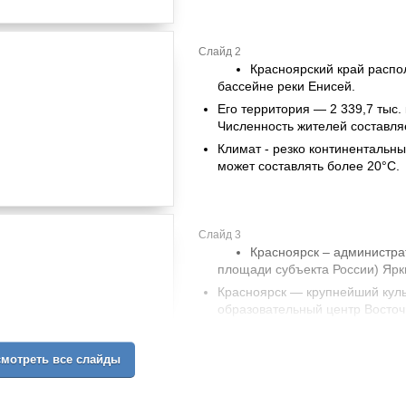
Слайд 2
Красноярский край распо
бассейне реки Енисей.
Его территория — 2 339,7 тыс. 
Численность жителей составляе
Климат - резко континентальны
может составлять более 20°С.
Слайд 3
Красноярск – администра
площади субъекта России) Ярк
Красноярск — крупнейший кул
образовательный центр Восточ
Основан в 1628 году, является
мотреть все слайды