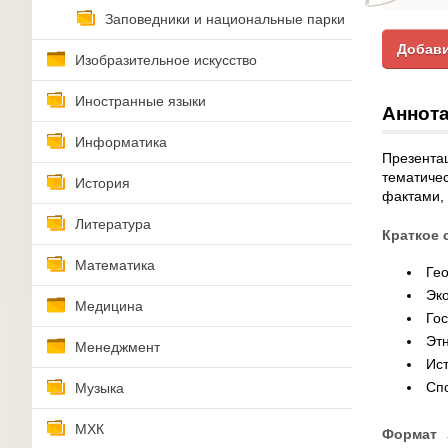
Заповедники и национальные парки
Добави
Изобразительное искусство
Иностранные языки
Аннота
Информатика
Презентац
тематиче
История
фактами, 
Литература
Краткое 
Математика
Ге
Эко
Медицина
Го
Эт
Менеджмент
Ис
Сп
Музыка
МХК
Формат