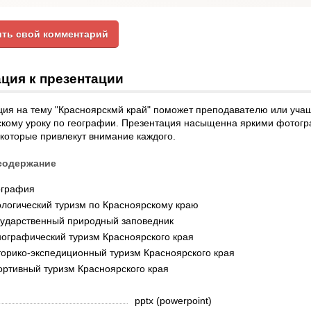
ть свой комментарий
ция к презентации
ия на тему "Красноярскмй край" поможет преподавателю или учащ
скому уроку по географии. Презентация насыщенна яркими фотог
которые привлекут внимание каждого.
содержание
ография
логический туризм по Красноярскому краю
сударственный природный заповедник
нографический туризм Красноярского края
торико-экспедиционный туризм Красноярского края
ортивный туризм Красноярского края
pptx (powerpoint)