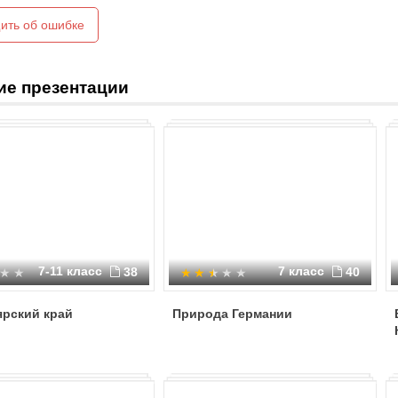
ить об ошибке
ие презентации
7-11 класс
7 класс
38
40
ярский край
Природа Германии