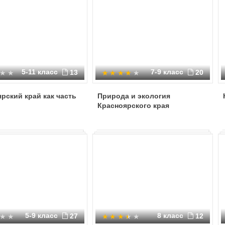
5-11 класс
7-9 класс
13
20
рский край как часть
Природа и экология
Красноярского края
5-9 класс
8 класс
27
12