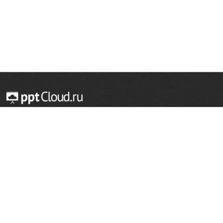
© 2014 — 2026 Облачный хостинг презентаций
Email:
support@pptcloud.ru
Проект
Популярные разделы
О сайте
ОБЖ
История
Химия
Как сделать презентацию
Физкультура
Астрономия
Правообладателям
География
Биология
Форма обратной связи