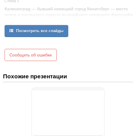
Слайд 3
Калининград — бывший немецкий город Кенигсберг — место
жизни и последнего приюта величайшего немецкого философа
И. Канта. Могила Канта находится в Кафедральном соборе —
по дороге туда обратите внимание на мемориальную доску в
Посмотреть все слайды
честь великого философа, на которой написано его известное
изречение о звездном небе над головой и моральном законе
внутри. Весь островок, на котором находится собор, носит
название острова Канта.
Сообщить об ошибке
Похожие презентации