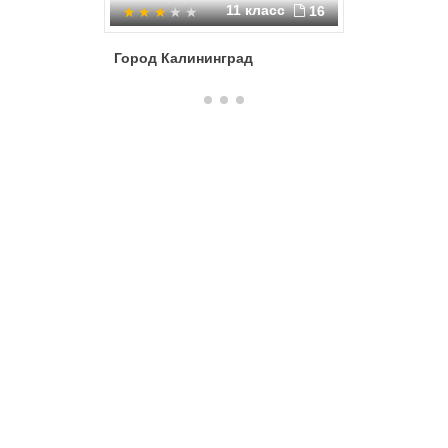
11 класс
16
Город Калининград
Страны 