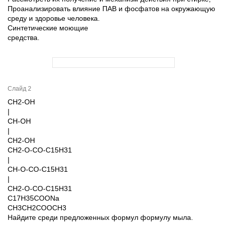
Проанализировать влияние ПАВ и фосфатов на окружающую
среду и здоровье человека.
Синтетические моющие
средства.
Слайд 2
CH2-OH
|
CH-OH
|
CH2-OH
CH2-O-CO-C15H31
|
CH-O-CO-C15H31
|
CH2-O-CO-C15H31
C17H35СООNa
CH3CH2COOCH3
Найдите среди предложенных формул формулу мыла.