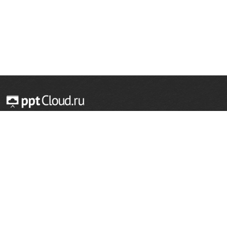
© 2014 — 2026 Облачный хостинг презентаций
Email:
support@pptcloud.ru
Проект
Популярные разделы
О сайте
ОБЖ
История
Химия
Как сделать презентацию
Физкультура
Астрономия
Правообладателям
География
Биология
Форма обратной связи