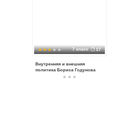
7 класс
17
Внутренняя и внешняя
Начало 
политика Бориса Годунова
Грозного