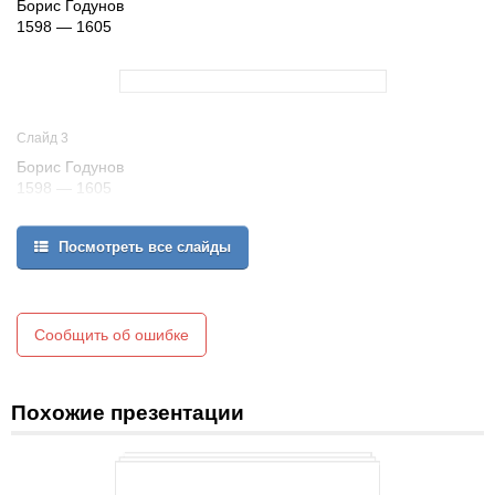
Борис Годунов
1598 — 1605
Слайд 3
Борис Годунов
1598 — 1605
ОСНОВНЫЕ ЗАДАЧИ ПРАВИТЕЛЬСТВА:
Преодолеть разруху в государстве и восстановить нормальную
Посмотреть все слайды
хозяйственную жизнь.
Сплотить верхушку общества.
Сообщить об ошибке
Похожие презентации