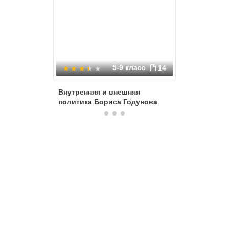
5-9 класс
14
Внутренняя и внешняя
В предд
политика Бориса Годунова