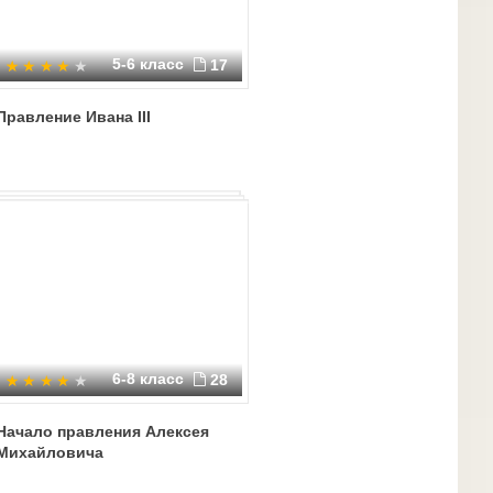
5-6 класс
17
Правление Ивана III
6-8 класс
28
Начало правления Алексея
Михайловича