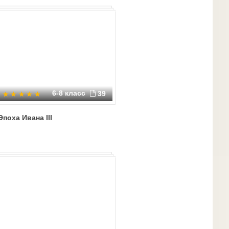
6-8 класс
39
Эпоха Ивана III