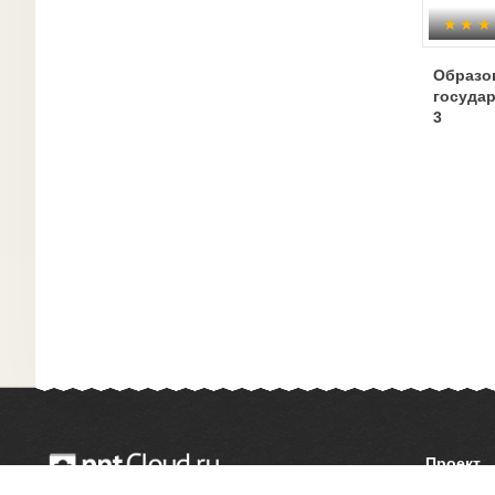
Образо
государ
3
Проект
О сайте