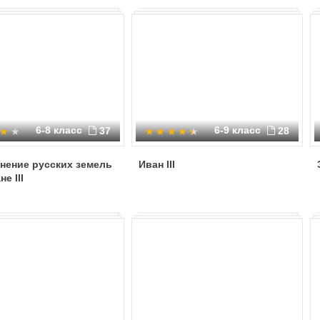
6-8 класс
6-9 класс
37
28
нение русских земель
Иван III
е III