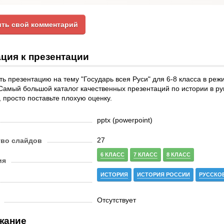
ть свой комментарий
ция к презентации
ь презентацию на тему "Государь всея Руси" для 6-8 класса в ре
Самый большой каталог качественных презентаций по истории в ру
 просто поставьте плохую оценку.
pptx (powerpoint)
27
тво слайдов
6 КЛАСС
7 КЛАСС
8 КЛАСС
ия
ИСТОРИЯ
ИСТОРИЯ РОССИИ
РУССКО
Отсутствует
жание