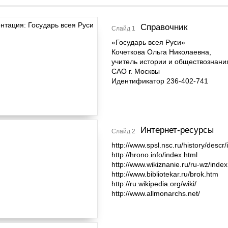
Справочник
Слайд 1
«Государь всея Руси»
Кочеткова Ольга Николаевна,
учитель истории и обществознан
САО г. Москвы
Идентификатор 236-402-741
Интернет-ресурсы
Слайд 2
http://www.spsl.nsc.ru/history/descr
http://hrono.info/index.html
http://www.wikiznanie.ru/ru-wz/inde
http://www.bibliotekar.ru/brok.htm
http://ru.wikipedia.org/wiki/
http://www.allmonarchs.net/