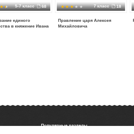
5-7 класс
7 класс
68
18
вание единого
Правление царя Алексея
ства в княжение Ивана
Михайловича
Популярные разделы
ОБЖ
История