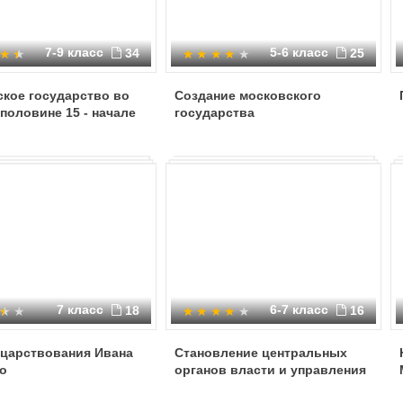
7-9 класс
5-6 класс
34
25
кое государство во
Создание московского
половине 15 - начале
государства
7 класс
6-7 класс
18
16
 царствования Ивана
Становление центральных
о
органов власти и управления