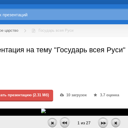
ое царство
Государь всея Руси
нтация на тему "Государь всея Руси"
ать презентацию (2.31 Мб)
10 загрузок
3.7 оценка
1
из
27