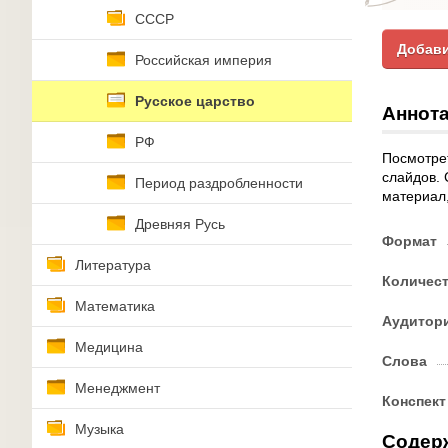
СССР
Добави
Российская империя
Русское царство
Аннота
РФ
Посмотрет
слайдов. 
Период раздробленности
материал,
Древняя Русь
Формат
Литература
Количес
Математика
Аудитор
Медицина
Слова
Менеджмент
Конспект
Музыка
Содер