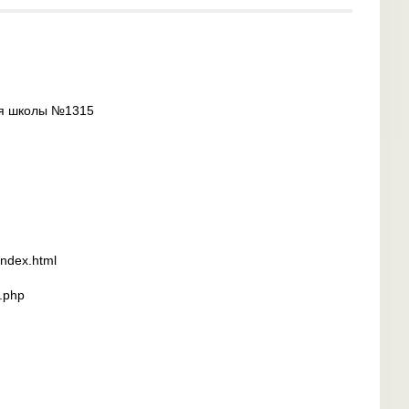
ия школы №1315
/index.html
x.php