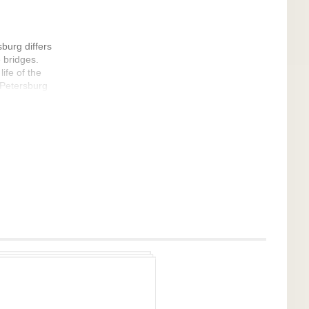
sburg differs
 bridges.
life of the
. Petersburg
n cities, as
nly in the
5 bridges, and
were built. The
hey combine high
e architectural