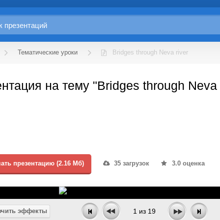
Тематические уроки
Bridges through Neva river
нтация на тему "Bridges through Neva r
ать презентацию (2.16 Мб)
35 загрузок
3.0 оценка
чить эффекты
1
из
19