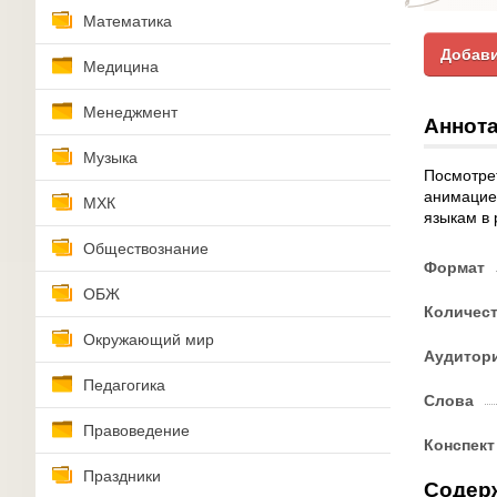
Математика
Добави
Медицина
Менеджмент
Аннота
Музыка
Посмотрет
анимацие
МХК
языкам в 
Обществознание
Формат
ОБЖ
Количес
Окружающий мир
Аудитор
Педагогика
Слова
Правоведение
Конспект
Праздники
Содер