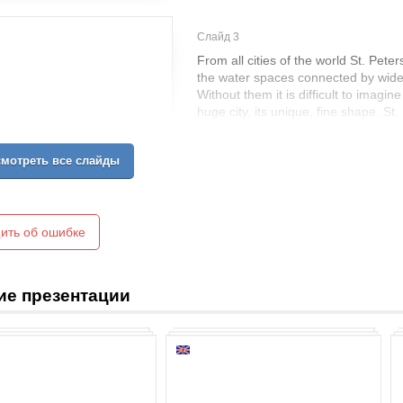
Слайд 3
From all cities of the world St. Peter
the water spaces connected by wide
Without them it is difficult to imagine 
huge city, its unique, fine shape. St
has got more bridges than such know
Venice, Stockholm and Amsterdam. O
мотреть все слайды
central part of the city there are 31
in modern borders - more than 500 
biggest are located on the Neva. T
engineering qualities with remarkabl
registration.
ить об ошибке
ие презентации