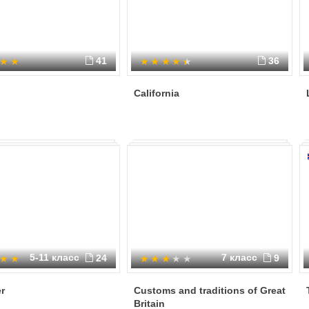
41
36
California
5-11 класс
7 класс
24
9
r
Customs and traditions of Great
Britain