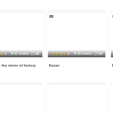
9-11 класс
5-11 класс
28
10
n the mirror of history
Kazan