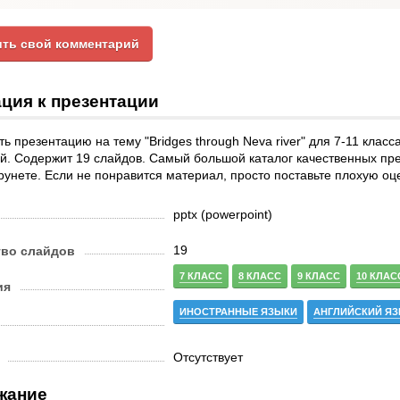
ть свой комментарий
ция к презентации
ь презентацию на тему "Bridges through Neva river" для 7-11 класс
й. Содержит 19 слайдов. Самый большой каталог качественных пр
рунете. Если не понравится материал, просто поставьте плохую оце
pptx (powerpoint)
19
тво слайдов
7 КЛАСС
8 КЛАСС
9 КЛАСС
10 КЛАС
ия
ИНОСТРАННЫЕ ЯЗЫКИ
АНГЛИЙСКИЙ Я
Отсутствует
жание