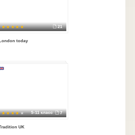
21
London today
5-11 класс
7
Tradition UK