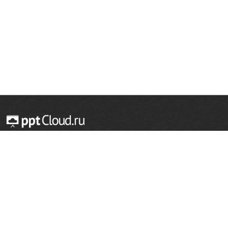
© 2014 — 2026 Облачный хостинг презентаций
Email:
support@pptcloud.ru
Проект
Популярные разделы
О сайте
ОБЖ
История
Химия
Как сделать презентацию
Физкультура
Астрономия
Правообладателям