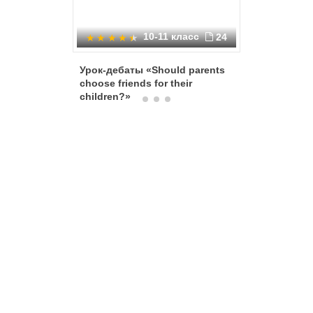
10-11 класс
24
Урок-дебаты «Should parents
Семья по
choose friends for their
children?»