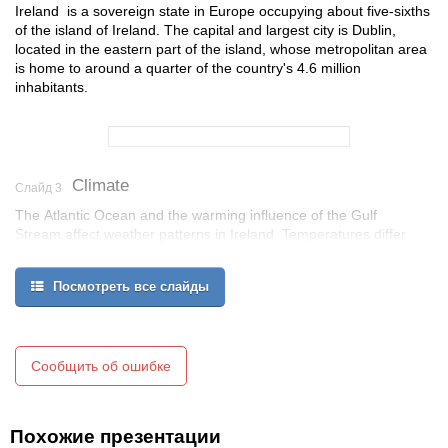
Ireland is a sovereign state in Europe occupying about five-sixths
of the island of Ireland. The capital and largest city is Dublin,
located in the eastern part of the island, whose metropolitan area
is home to around a quarter of the country's 4.6 million
inhabitants.
Climate
Слайд 3
The Atlantic Ocean and the warming influence of the Gulf
Stream affect weather patterns in Ireland. Temperatures differ
regionally, with central and eastern areas tending to be more
extreme. However, due to a temperate oceanic climate,
Посмотреть все слайды
temperatures are seldom lower than −5 °C (23 °F) in winter or
higher than 26 °C (79 °F) in summer.
Сообщить об ошибке
Похожие презентации