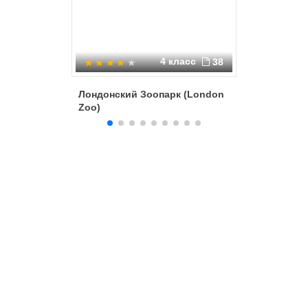
4 класс
38
Лондонский Зоопарк (London
The_Uni
Zoo)