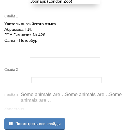
Слайд 1
Учитель английского языка
Абрамова Т.И.
ГОУ Гимназия № 426
Санкт - Петербург
Слайд 2
Some animals are…Some animals are…Some
Слайд 3
animals are…
dangerous
wild and aggressive
big, others are small
Посмотреть все слайды