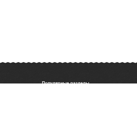
Популярные разделы
ОБЖ
История
ать презентацию
Астрономия
География
ладателям
Шаблоны для
презентаций
ратной связи
 об ошибке