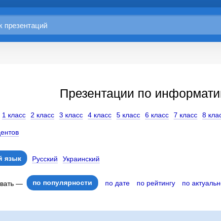
Презентации по информати
1 класс
2 класс
3 класс
4 класс
5 класс
6 класс
7 класс
8 кла
дентов
 язык
Русский
Украинский
по популярности
по дате
по рейтингу
по актуальн
овать —