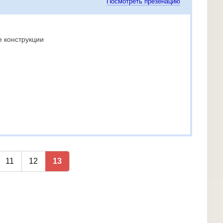
Посмотреть презенацию
е конструкции
11
12
13