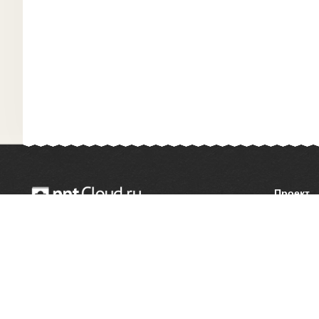
Проект
О сайте
© 2014 — 2026 Облачный хостинг презентаций
Как сдел
Email:
support@pptcloud.ru
Правооб
Форма об
Сообщить