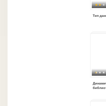
Тип да
Динами
библио