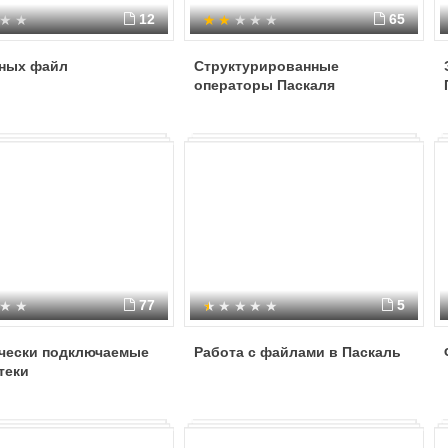
12
65
нных файл
Структурированные
операторы Паскаля
77
5
чески подключаемые
Работа с файлами в Паскаль
теки