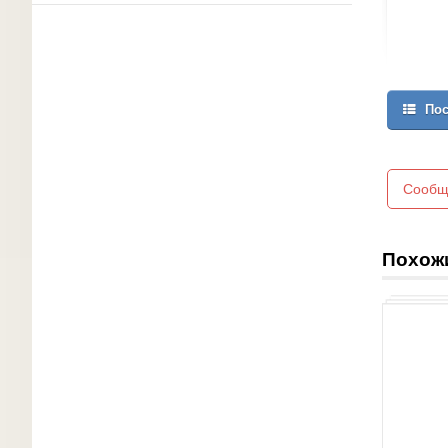
Пос
Сообщ
Похож