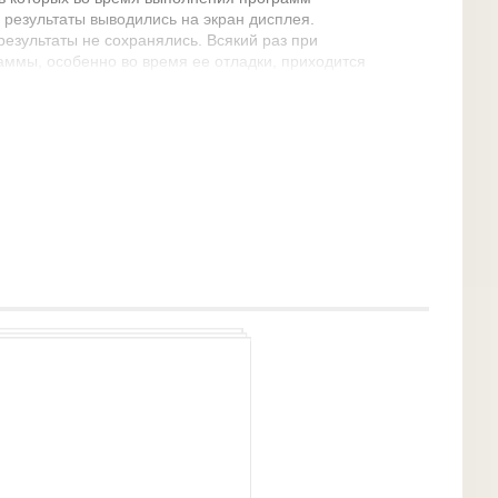
 результаты выводились на экран дисплея.
езультаты не сохранялись. Всякий раз при
аммы, особенно во время ее отладки, приходится
А если их очень много? В языке Qbasic и Turbo
сать их на диск. Для этого необходимо оформить
иде файлов, которые хранятся на диске точно так