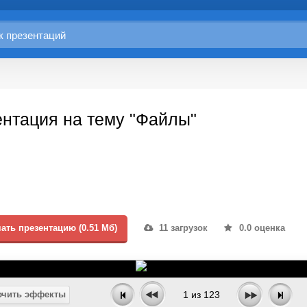
нтация на тему "Файлы"
ать презентацию (0.51 Мб)
11 загрузок
0.0 оценка
чить эффекты
1
из
123