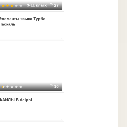
9-11 класс
27
Элементы языка Турбо
Паскаль
10
ФАЙЛЫ В delphi