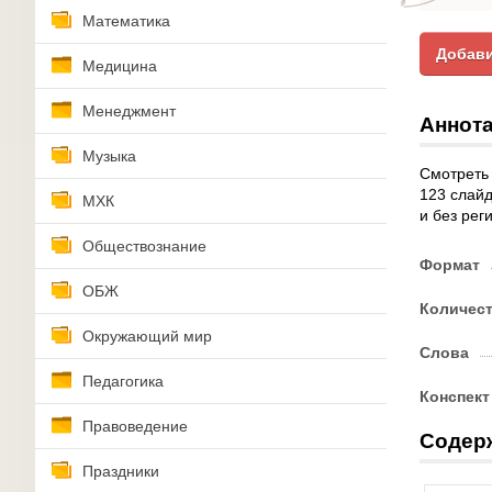
Математика
Добави
Медицина
Менеджмент
Аннота
Музыка
Смотреть 
123 слайд
МХК
и без рег
Обществознание
Формат
ОБЖ
Количес
Окружающий мир
Слова
Педагогика
Конспект
Правоведение
Содер
Праздники