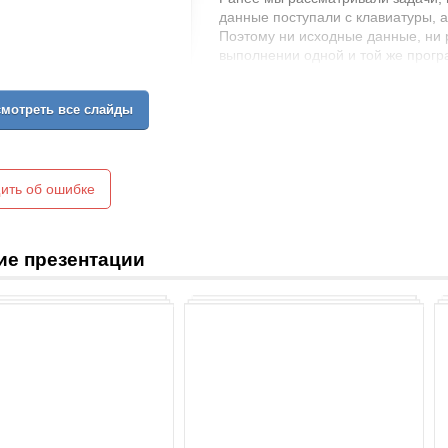
данные поступали с клавиатуры, а
Поэтому ни исходные данные, ни р
выполнении одной и той же прогр
заново вводить исходные данные. 
Pascal 7.0 есть возможность запи
мотреть все слайды
исходные данные и результаты в в
же, как и программа.
ить об ошибке
ие презентации