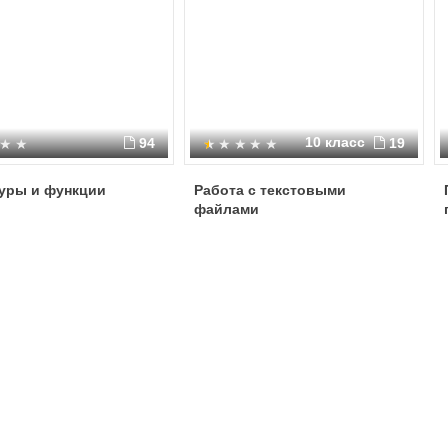
10 класс
94
19
уры и функции
Работа с текстовыми
файлами