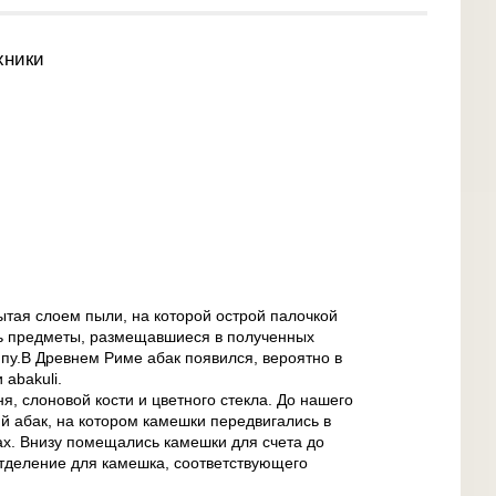
хники
тая слоем пыли, на которой острой палочкой
дь предметы, размещавшиеся в полученных
пу.В Древнем Риме абак появился, вероятно в
и abakuli.
я, слоновой кости и цветного стекла. До нашего
 абак, на котором камешки передвигались в
х. Внизу помещались камешки для счета до
отделение для камешка, соответствующего