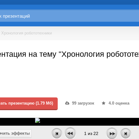
Хронология робототехники
нтация на тему "Хронология робототе
ать презентацию (1.79 Мб)
99 загрузок
4.0 оценка
чить эффекты
1
из
22