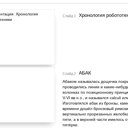
Хронология робототе
Слайд 1
АБАК
Слайд 2
Абаком называлась дощечка покры
проводились линии и какие-нибу
колонках по позиционному принци
V-VI вв н.э., и назывался calculi ил
Изготовлялся абак из бронзы, камн
времени дошёл бронзовый римский
вертикально прорезанных желобка
пяти, а в верхней части имелось 
пятёрке.