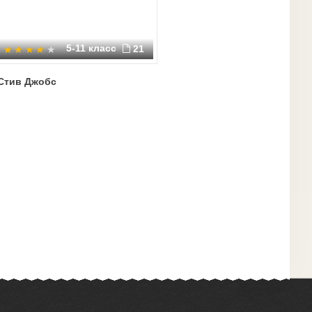
5-11 класс
21
Стив Джобс