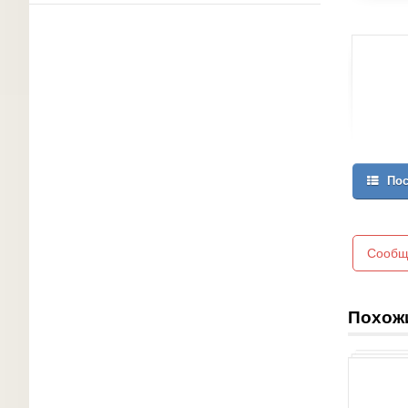
Пос
Сообщ
Похож