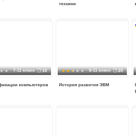
техники
7-11 класс
8-11 класс
10
25
фикации компьютеров
История развития ЭВМ