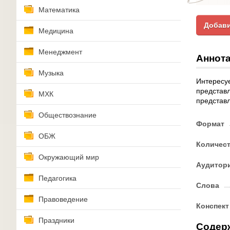
Математика
Добави
Медицина
Менеджмент
Аннота
Музыка
Интересуе
представл
МХК
представл
Обществознание
Формат
ОБЖ
Количес
Окружающий мир
Аудитор
Педагогика
Слова
Правоведение
Конспект
Праздники
Содер