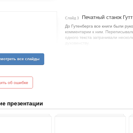
Печатный станок Гутт
Слайд 3
До Гутенберга все книги были ру
комментарии к ним. Переписывали
одного текста затрачивали нескол
духовенству.
Гутенберг на подготовку первого 
Но зато после этого он смог сразу
мотреть все слайды
ить об ошибке
ие презентации