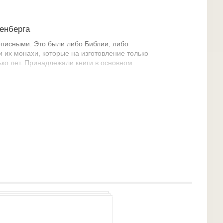
енберга
кописными. Это были либо Библии, либо
 их монахи, которые на изготовление только
ько лет. Принадлежали книги в основном
печатного набора Библии потратил около двух лет.
 напечатать целый ее тираж.