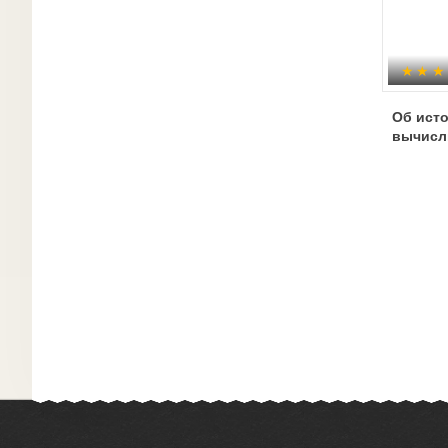
Об ист
вычисл