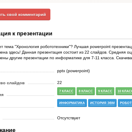
ть свой комментарий
ция к презентации
т тема "Хронология робототехники"? Лучшая powerpoint презентац
ена здесь! Данная презентация состоит из 22 слайдов. Средняя оце
ены другие презентации по информатике для 7-11 класса. Скачива
pptx (powerpoint)
22
тво слайдов
7 КЛАСС
8 КЛАСС
9 КЛАСС
10 КЛАС
ия
ИНФОРМАТИКА
ИСТОРИЯ ЭВМ
РОБОТ
Отсутствует
жание