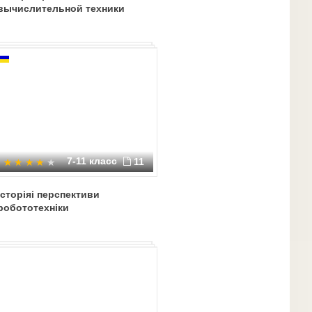
вычислительной техники
7-11 класс
11
Історіяі перспективи
робототехніки