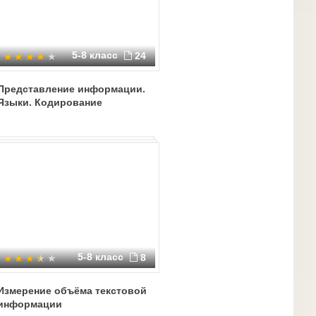
5-8 класс
24
Представление информации.
Языки. Кодирование
5-8 класс
8
Измерение объёма текстовой
информации