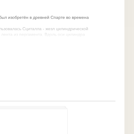
ыл изобретён в древней Спарте во времена
ьзовалась Сциталла - жезл цилиндрической
лента из пергамента. Вдоль оси цилиндра
та сматывалась с жезла и передавалась адресату,
аметра.
- новку букв сообщения. Ключом шифра служил
рытия такого шифра. Он изобрёл
исциталла».