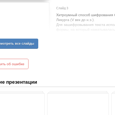
Слайд 3
Хитроумный способ шифрования б
Ликурга (V век до н.э.).
Для зашифровывания текста испол
формы, на который наматывалась 
построчно записывался текст, лен
имеющему Сциталлу такого же ди
мотреть все слайды
Этот способ осуществлял переста
диаметр Сциталлы.
АРИСТОТЕЛЬ придумал метод вск
дешифровальное устройство «Ант
ить об ошибке
ие презентации