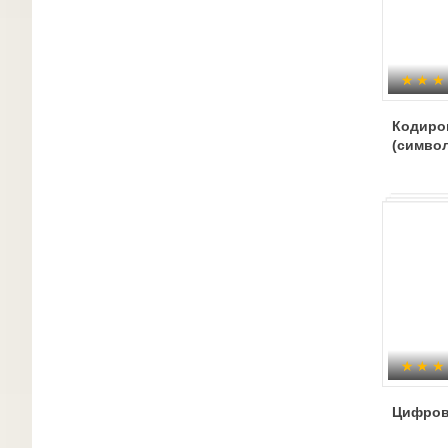
Кодиро
(симво
Цифров