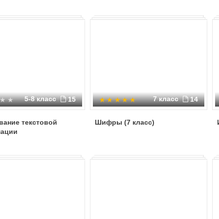
5-8 класс
7 класс
15
14
вание текстовой
Шифры (7 класс)
ации