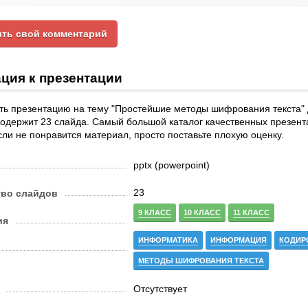
ть свой комментарий
ция к презентации
ть презентацию на тему "Простейшие методы шифрования текста" 
Содержит 23 слайда. Самый большой каталог качественных презент
сли не понравится материал, просто поставьте плохую оценку.
pptx (powerpoint)
23
тво слайдов
9 КЛАСС
10 КЛАСС
11 КЛАСС
ия
ИНФОРМАТИКА
ИНФОРМАЦИЯ
КОДИР
МЕТОДЫ ШИФРОВАНИЯ ТЕКСТА
Отсутствует