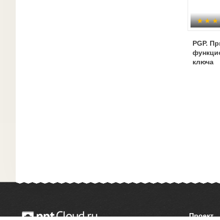
PGP. П
функци
ключа
Проект