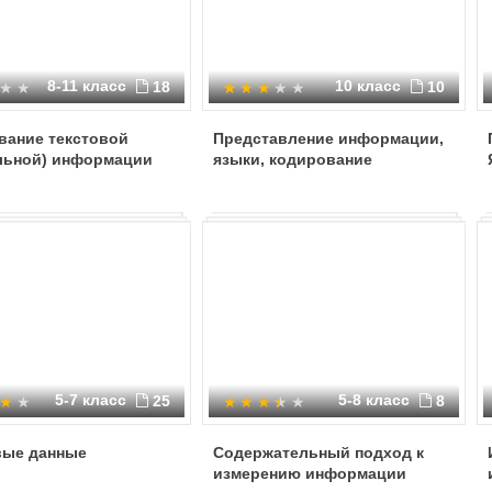
8-11 класс
10 класс
18
10
вание текстовой
Представление информации,
льной) информации
языки, кодирование
5-7 класс
5-8 класс
25
8
ые данные
Содержательный подход к
измерению информации