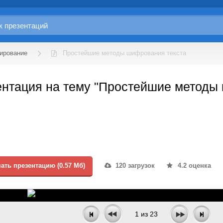
ирование
Простейшие методы шифрования текста
ентация на тему "Простейшие методы
ать презентацию (0.57 Мб)
120 загрузок
4.2 оценка
1
из
23