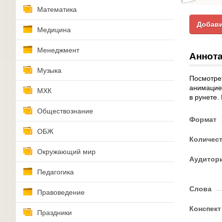
Математика
Добави
Медицина
Менеджмент
Аннота
Музыка
Посмотрет
анимацие
МХК
в рунете.
Обществознание
Формат
ОБЖ
Количес
Окружающий мир
Аудитор
Педагогика
Слова
Правоведение
Конспект
Праздники