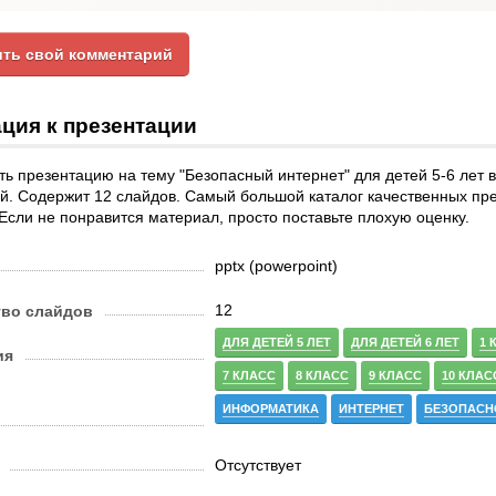
ть свой комментарий
ция к презентации
ь презентацию на тему "Безопасный интернет" для детей 5-6 лет 
й. Содержит 12 слайдов. Самый большой каталог качественных пр
 Если не понравится материал, просто поставьте плохую оценку.
pptx (powerpoint)
12
тво слайдов
ДЛЯ ДЕТЕЙ 5 ЛЕТ
ДЛЯ ДЕТЕЙ 6 ЛЕТ
1 
ия
7 КЛАСС
8 КЛАСС
9 КЛАСС
10 КЛАС
ИНФОРМАТИКА
ИНТЕРНЕТ
БЕЗОПАСН
Отсутствует