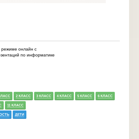
в режиме онлайн с
езентаций по информатике
КЛАСС
2 КЛАСС
3 КЛАСС
4 КЛАСС
5 КЛАСС
6 КЛАСС
С
11 КЛАСС
ОСТЬ
ДЕТИ