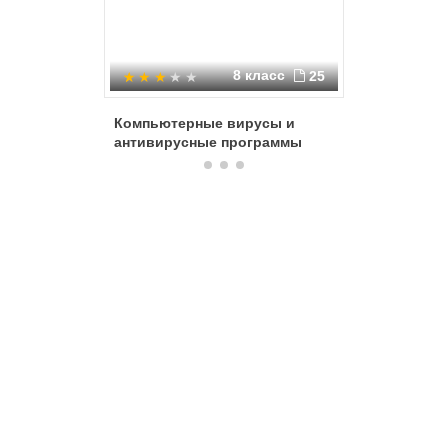
8 класс
25
Компьютерные вирусы и
Вирусы 
антивирусные программы
методы 