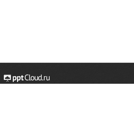
© 2014 — 2026 Облачный хостинг презентаций
Email:
support@pptcloud.ru
Проект
Популярные разделы
О сайте
ОБЖ
История
Химия
Как сделать презентацию
Физкультура
Астрономия