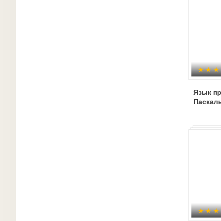
Язык п
Паскал