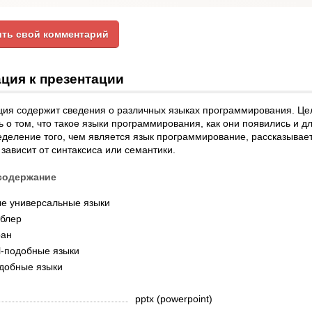
ть свой комментарий
ция к презентации
ия содержит сведения о различных языках программирования. Цел
ь о том, что такое языки программирования, как они появились и д
деление того, чем является язык программирование, рассказываетс
зависит от синтаксиса или семантики.
содержание
е универсальные языки
блер
ран
l-подобные языки
добные языки
pptx (powerpoint)