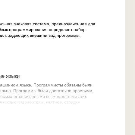
ьная знаковая система, предназначенная для
Язык программирования определяет набор
авил, задающих внешний вид программы.
ые языки
машинном языке. Программисты обязаны были
ально. Программы были достаточно простыми,
 весьма ограниченными возможностями этих
жностью разработки и, главное, отладки
инном языке. Вместе с тем такой способ
росто невероятную власть над системой.
вание хитроумных алгоритмов и способов
 могла применяться такая возможность, как
ие двоичного представления команд позволяло