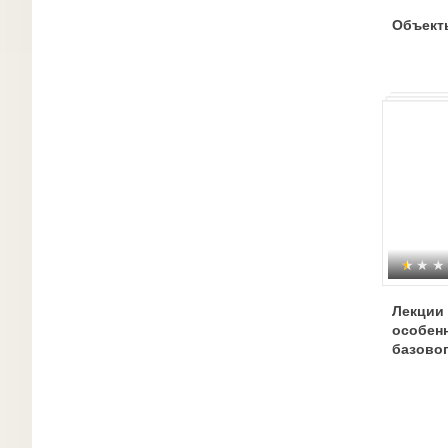
Объекты
Лекции
особен
базово
(повтор