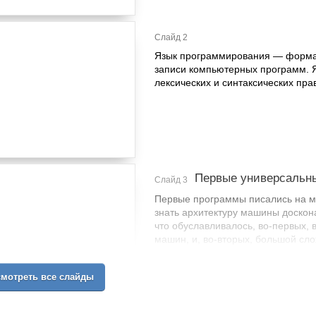
Слайд 2
Язык программирования — формал
записи компьютерных программ. 
лексических и синтаксических пр
Первые универсальн
Слайд 3
Первые программы писались на 
знать архитектуру машины доскон
что обуславливалось, во-первых,
машин, и, во-вторых, большой сло
программ непосредственно на маш
разработки давал программисту п
мотреть все слайды
Становилось возможным использо
организации программ. Например,
самомодифицирующийся код. Знан