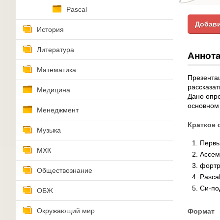
Pascal
Добави
История
Литература
Аннота
Математика
Презентац
рассказат
Медицина
Дано опре
основном 
Менеджмент
Краткое 
Музыка
Первы
МХК
Ассем
форт
Обществознание
Pasca
Cи-по
ОБЖ
Окружающий мир
Формат