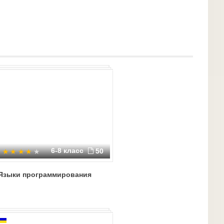
ые отдельно, а встраивать их в код как команды.
6-8 класс
50
Языки программирования