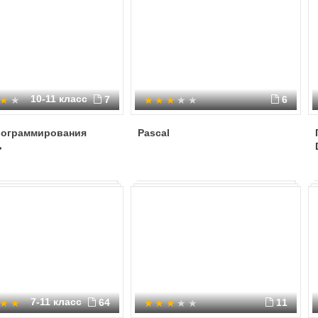
10-11 класс
7
6
рограммирования
Pascal
ь
7-11 класс
64
11