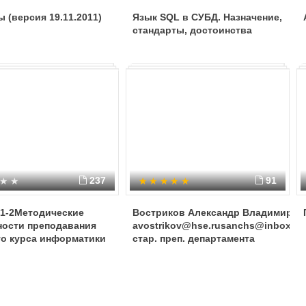
 (версия 19.11.2011)
Язык SQL в СУБД. Назначение,
стандарты, достоинства
237
91
 1-2Методические
Востриков Александр Владимиров
ности преподавания
avostrikov@hse.rusanchs@inbox.ruк.
го курса информатики
стар. преп. департамента
ение)
компьютерной инженерии