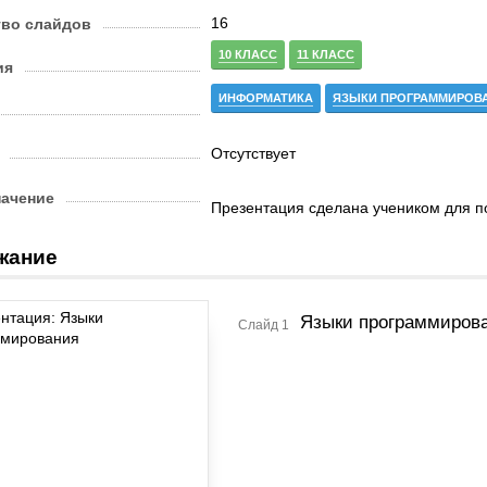
16
тво слайдов
10 КЛАСС
11 КЛАСС
ия
ИНФОРМАТИКА
ЯЗЫКИ ПРОГРАММИРОВ
Отсутствует
начение
Презентация сделана учеником для п
жание
Языки программиров
Слайд 1