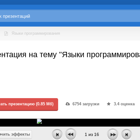
Языки программирования
нтация на тему "Языки программиров
ать презентацию (0.85 Мб)
6754 загрузки
3.4 оценка
чить эффекты
1
из
16