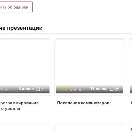
иногда не хранить некоторые данн
ить об ошибке
ие презентации
8 класс
11 класс
19
29
программирования
Поколения компьютеров
го уровня