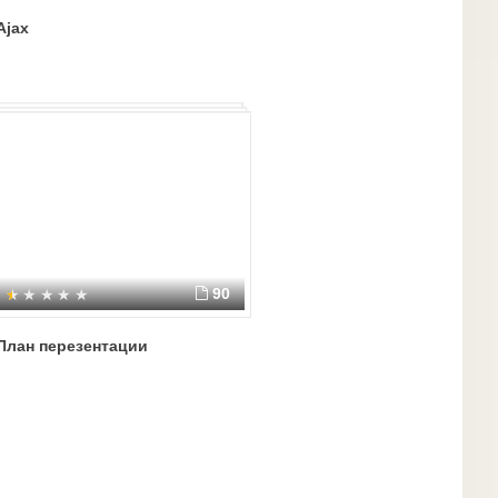
Ajax
90
ич
План перезентации
т.н.,