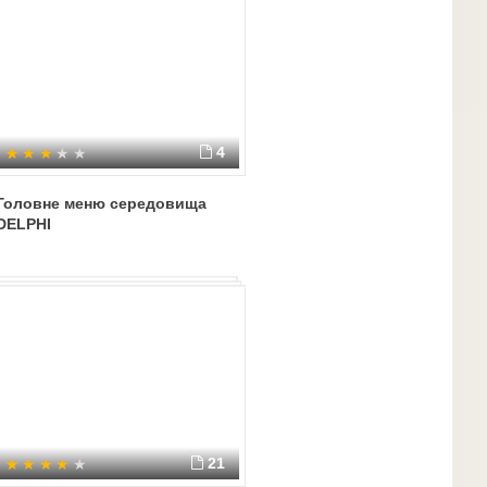
4
Головне меню середовища
DELPHI
21