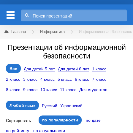
Главная
Информатика
Информационная безопаснос
Презентации об информационной
безопасности
Все
Для детей 5 лет
Для детей 6 лет
1 класс
2 класс
3 класс
4 класс
5 класс
6 класс
7 класс
8 класс
9 класс
10 класс
11 класс
Для студентов
Любой язык
Русский
Украинский
по популярности
по дате
Сортировать —
по рейтингу
по актуальности