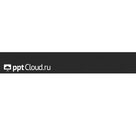
© 2014 — 2026 Облачный хостинг презентаций
Email:
support@pptcloud.ru
Проект
Популярные разделы
О сайте
ОБЖ
История
Химия
Как сделать презентацию
Физкультура
Астрономия
Правообладателям
География
Биология