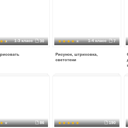
1-3 класс
1-4 класс
30
7
 рисовать
Рисунок, штриховка,
светотени
86
190