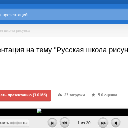
ая школа рисунка
нтация на тему "Русская школа рисун
ать презентацию (3.0 Мб)
23 загрузки
5.0 оценка
чить эффекты
1
из
20