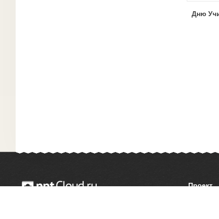
Дню Уч
Проект
О сайте
© 2014 — 2026 Облачный хостинг презентаций
Как сдел
Email:
support@pptcloud.ru