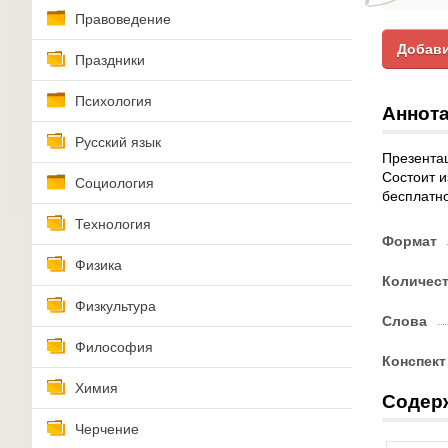
Правоведение
Добави
Праздники
Психология
Аннота
Русский язык
Презентац
Состоит и
Социология
бесплатно
Технология
Формат
Физика
Количес
Физкультура
Слова
Философия
Конспект
Химия
Содер
Черчение