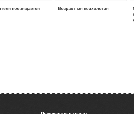
ителя посвящается
Возрастная психология
Популярные разделы
ОБЖ
История
ать презентацию
Астрономия
География