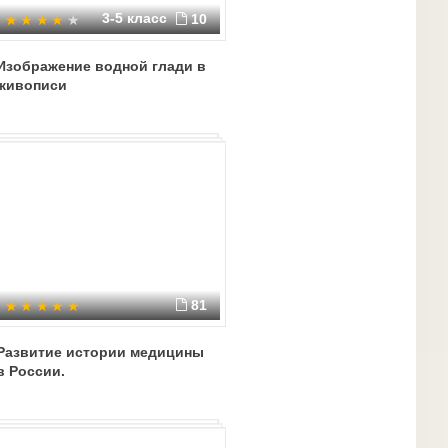
3-5 класс
10
Изображение водной глади в
живописи
81
Развитие истории медицины
в России.