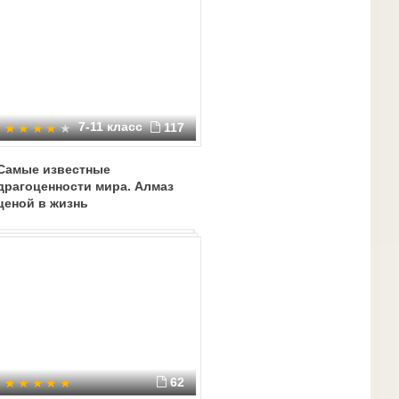
7-11 класс
117
Самые известные
драгоценности мира. Алмаз
ценой в жизнь
62