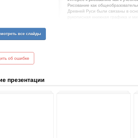
Рисование как общеобразователь
Древней Руси были связаны в осно
рукописная книжная графика и ми
развития («Остромирово Евангели
«Добрилово Евангелие», 1164, «Т
мотреть все слайды
Почти во всех рукописных книгах
буквы. Многие инициалы изобража
это говорит о том, что вместе с 
же на Руси начали обучаться с X в
Владимир (988) «послал брать у з
ить об ошибке
Ярослав (1028), «приде к Новгород
книгам».
Миниатюра из «Добрилова Еванге
ие презентации
Инициалы из «Остромирова Еванг
Прорись.