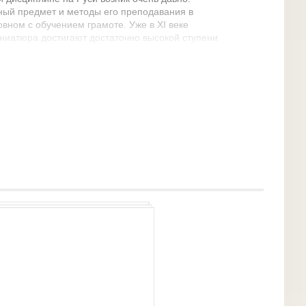
ный предмет и методы его преподавания в
вном с обучением грамоте. Уже в XI веке
ниатюра достигают достаточно высокой ступени
е», 1056—1057, «Изборник Святослава», 1073,
рирская Псалтырь», 1078—1087 и ряд других)
 содержатся рисунки и рисованные заглавные
лись с головами зверей, птиц и даже людей Все
грамотой ученики овладевали и рисунком. Грамоте
ека. Из летописей мы узнаем, что князь
натных людей и отдавать на книжное учение,
у, собра от старост и поповых детей 300 учити
лия».1164.
елия». 1056-1057