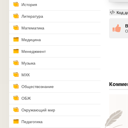
История
Код д
Литература
В
Математика
О
Медицина
Менеджмент
Музыка
МХК
Комме
Обществознание
ОБЖ
Окружающий мир
Педагогика