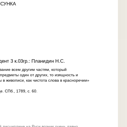
ИСУНКА
ент 3 к.03гр.: Планидин Н.С.
ование всем другим частям, который
 предметы один от других, то изящность и
 в живописи, как чистота слова в красноречии»
 СПб., 1789, с. 60.
й дисциплине на Руси возник очень давно.