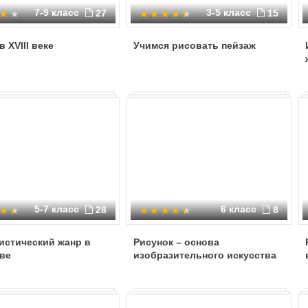
7-9 класс
3-5 класс
27
15
в XVIII веке
Учимся рисовать пейзаж
5-7 класс
6 класс
28
8
истический жанр в
Рисунок – основа
ве
изобразительного искусства