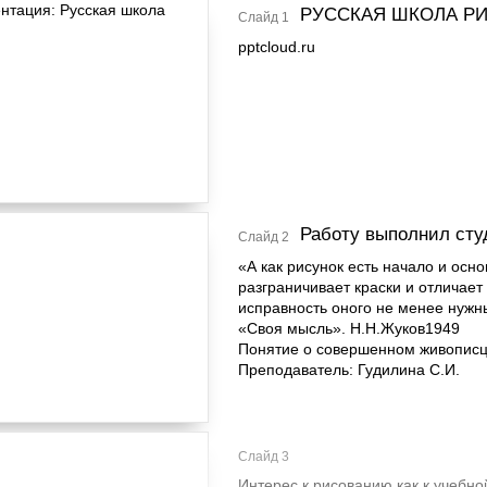
РУССКАЯ ШКОЛА Р
Слайд 1
pptcloud.ru
Работу выполнил студ
Слайд 2
«А как рисунок есть начало и осн
разграничивает краски и отличает
исправность оного не менее нужны
«Своя мысль». Н.Н.Жуков1949
Понятие о совершенном живописце.
Преподаватель: Гудилина С.И.
Слайд 3
Интерес к рисованию как к учебно