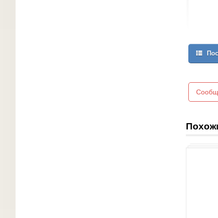
Пос
Сообщ
Похож