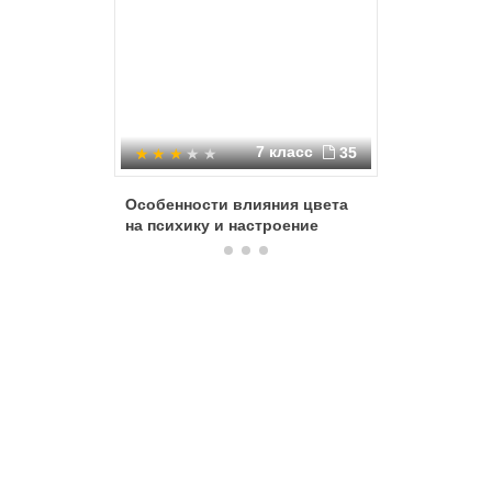
7 класс
35
Особенности влияния цвета
Что тако
на психику и настроение