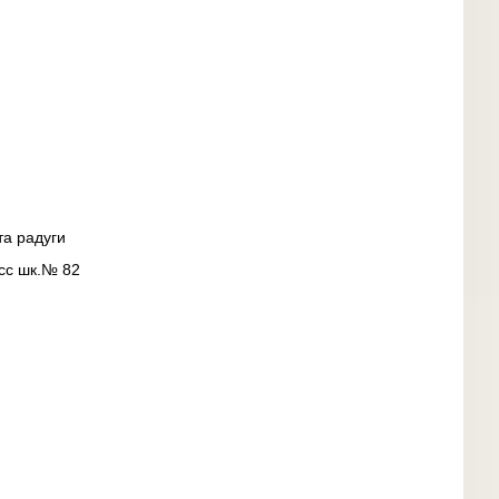
та радуги
сс шк.№ 82