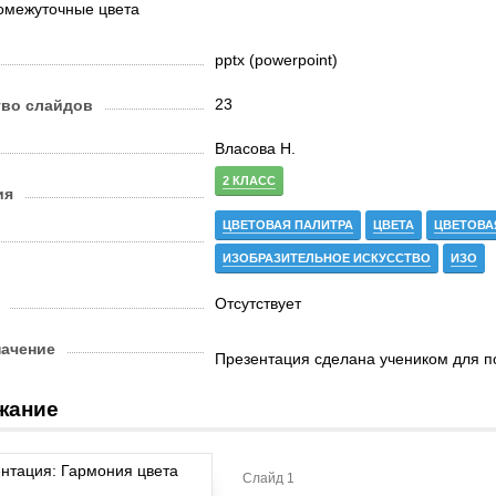
омежуточные цвета
pptx (powerpoint)
23
тво слайдов
Власова Н.
2 КЛАСС
ия
ЦВЕТОВАЯ ПАЛИТРА
ЦВЕТА
ЦВЕТОВА
ИЗОБРАЗИТЕЛЬНОЕ ИСКУССТВО
ИЗО
Отсутствует
начение
Презентация сделана учеником для п
жание
Слайд 1