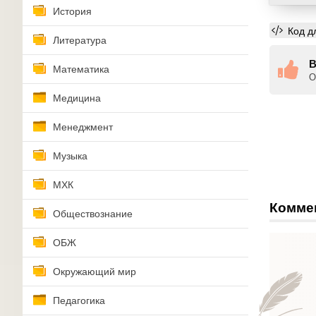
История
Код д
Литература
В
Математика
О
Медицина
Менеджмент
Музыка
МХК
Комме
Обществознание
ОБЖ
Окружающий мир
Педагогика