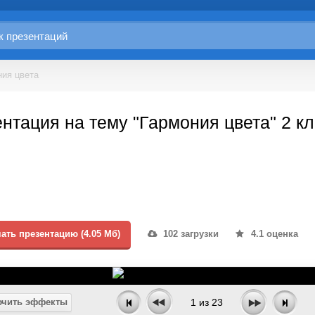
ния цвета
нтация на тему "Гармония цвета" 2 к
ать презентацию (4.05 Мб)
102 загрузки
4.1 оценка
чить эффекты
1
из
23