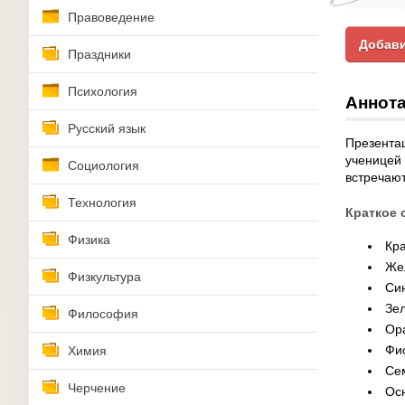
Правоведение
Добави
Праздники
Психология
Аннота
Русский язык
Презентац
ученицей 
Социология
встречают
Технология
Краткое 
Физика
Кра
Жел
Физкультура
Син
Зел
Философия
Ора
Фио
Химия
Сем
Черчение
Ос