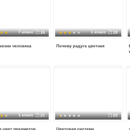
7 класс
1 класс
16
19
жизни человека
Почему радуга цветная
1 класс
21
23
и цвет предметов
Цветовая система