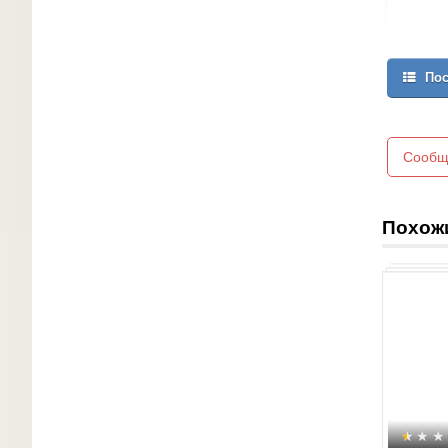
Пос
Сообщ
Похож