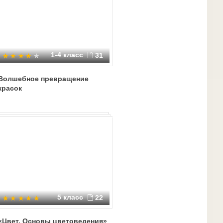
1-4 класс
31
Волшебное превращение
красок
5 класс
22
«Цвет. Основы цветоведения»