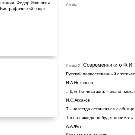
Слайд 1
Современники о Ф.И.
Слайд 2
Русский первостепенный поэтичес
Н.А.Некрасов
...Для Тютчева жить – значит мысл
И.С.Аксаков
Ты навсегда останешься любимце
Толпа никогда не будет понимать 
А.А.Фет