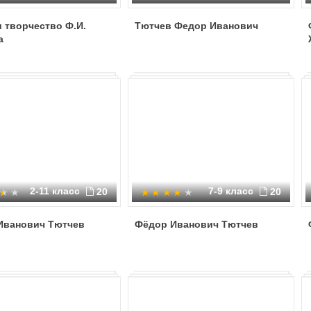
 творчество Ф.И.
Тютчев Федор Иванович
а
2-11 класс
7-9 класс
20
20
Иванович Тютчев
Фёдор Иванович Тютчев