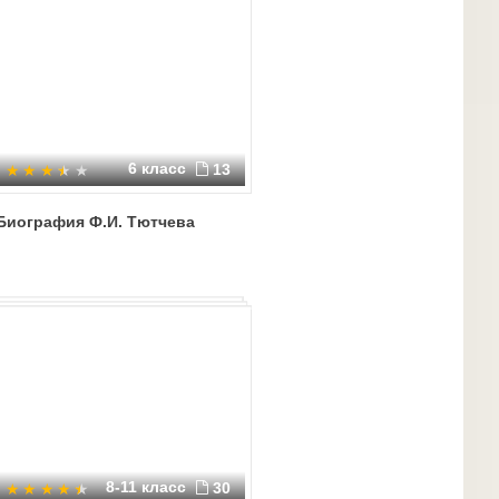
6 класс
13
Биография Ф.И. Тютчева
8-11 класс
30