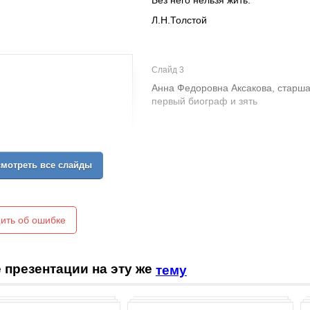
Без него нельзя жить.
Л.Н.Толстой
Слайд 3
Анна Федоровна Аксакова, старшая
первый биограф и зять
мотреть все слайды
ить об ошибке
 презентации на эту же
тему