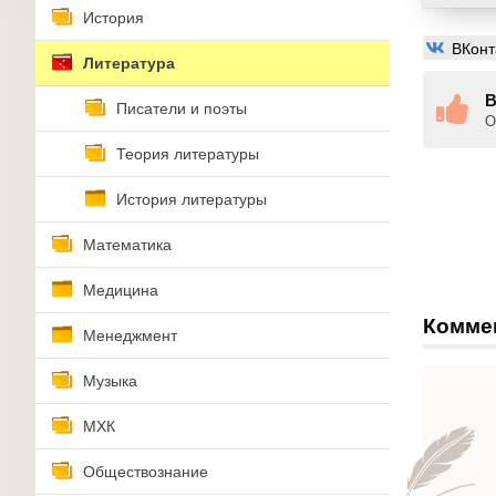
История
ВКонт
Литература
В
Писатели и поэты
О
Теория литературы
История литературы
Математика
Медицина
Комме
Менеджмент
Музыка
МХК
Обществознание