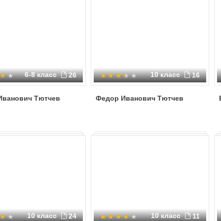
6-8 класс
10 класс
26
16
Иванович Тютчев
Федор Иванович Тютчев
10 класс
10 класс
24
11