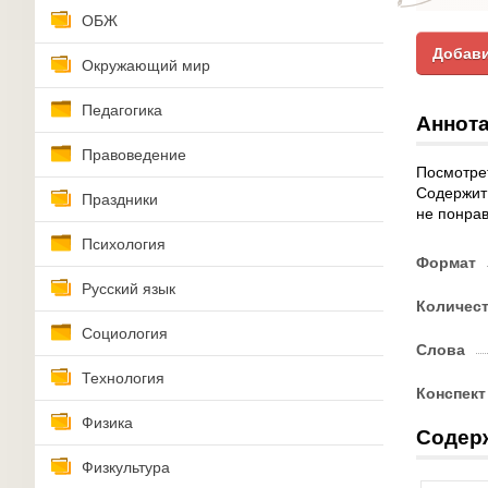
ОБЖ
Добави
Окружающий мир
Педагогика
Аннота
Правоведение
Посмотрет
Содержит 
Праздники
не понрав
Психология
Формат
Русский язык
Количес
Социология
Слова
Технология
Конспект
Физика
Содер
Физкультура