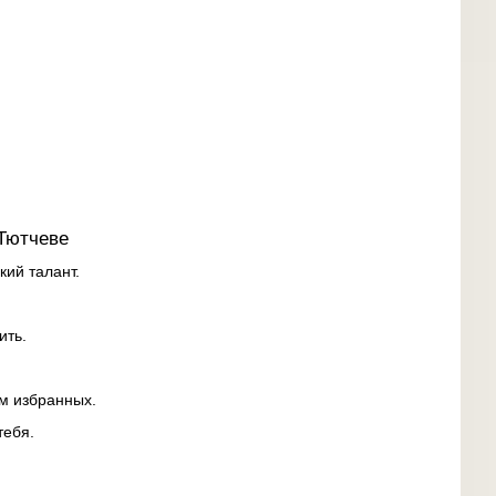
Тютчеве
кий талант.
ить.
м избранных.
тебя.