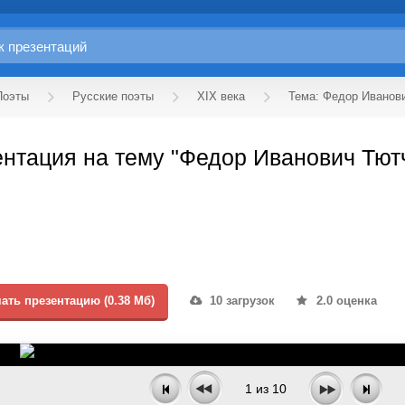
Поэты
Русские поэты
XIX века
Тема: Федор Иванов
нтация на тему "Федор Иванович Тют
ать презентацию (0.38 Мб)
10 загрузок
2.0 оценка
1
из
10