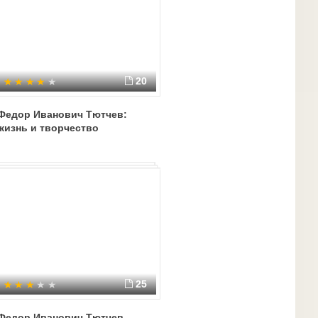
20
Федор Иванович Тютчев:
жизнь и творчество
25
Федор Иванович Тютчев