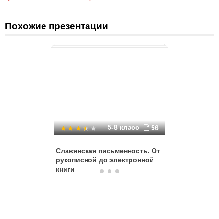
Похожие презентации
5-8 класс
56
Славянская письменность. От
Иван Фё
рукописной до электронной
книги