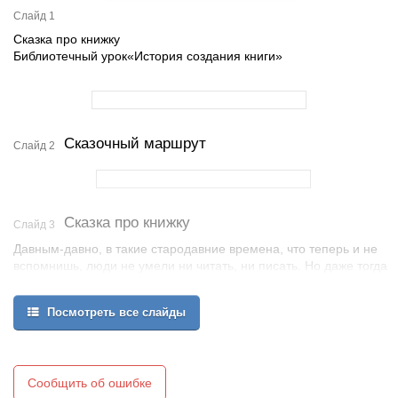
Слайд 1
Сказка про книжку
Библиотечный урок«История создания книги»
Сказочный маршрут
Слайд 2
Сказка про книжку
Слайд 3
Давным-давно, в такие стародавние времена, что теперь и не
вспомнишь, люди не умели ни читать, ни писать. Но даже тогда
они умели складывать сказки. Человеческая память не
совершенна, а людям хотелось, чтобы их произведения, и
Посмотреть все слайды
знания дошли до потомков.
Сообщить об ошибке