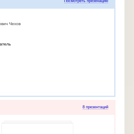
Посмотреть презенацию
ович Чехов
атель
8 презентаций