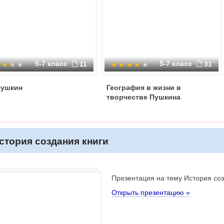
5-7 класс
5-7 класс
11
31
Пушкин
География в жизни в
творчестве Пушкина
стория создания книги
Презентация на тему История соз
Открыть презентацию »