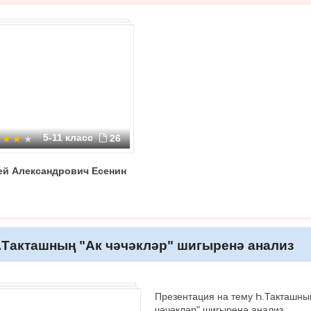
5-11 класс
26
ей Александрович Есенин
.Такташның "Ак чәчәкләр" шигыренә анализ
Презентация на тему Һ.Такташны
чәчәкләр" шигыренә анализ