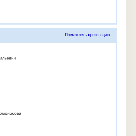
Посмотреть презенацию
ильевич
Ломоносова