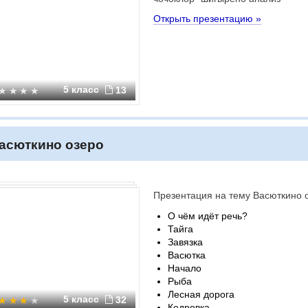
Открыть презентацию »
5 класс
13
асюткино озеро
Презентация на тему Васюткино 
О чём идёт речь?
Тайга
Завязка
Васютка
Начало
Рыба
Лесная дорога
5 класс
32
Кедровка