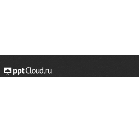
© 2014 — 2026 Облачный хостинг презентаций
Email:
support@pptcloud.ru
Проект
Популярные разделы
О сайте
ОБЖ
История
Химия
Как сделать презентацию
Физкультура
Астрономия
Правообладателям