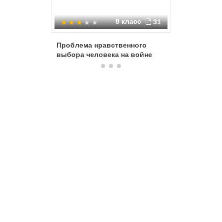
8 класс
31
Проблема нравственного
Писател
выбора человека на войне